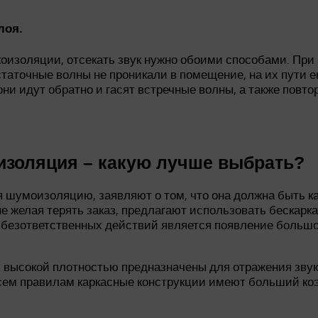
лоя.
коизоляции, отсекать звук нужно обоими способами. Пр
остаточные волны не проникали в помещение, на их пути
они идут обратно и гасят встречные волны, а также повт
оизоляция – какую лучше выбрать?
я шумоизоляцию, заявляют о том, что она должна быть к
 желая терять заказ, предлагают использовать бескарка
 безответственных действий является появление большо
 высокой плотностью предназначены для отражения звука
сем правилам каркасные конструкции имеют больший коэ