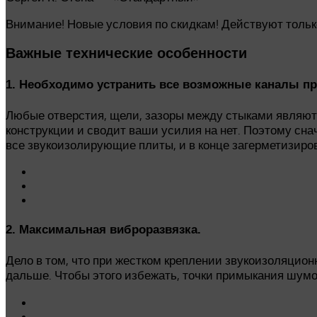
Внимание! Новые условия по скидкам! Действуют только
Важные технические особенности
1. Необходимо устранить все возможные каналы п
Любые отверстия, щели, зазоры между стыками являют
конструкции и сводит ваши усилия на нет. Поэтому сн
все звукоизолирующие плиты, и в конце загерметизиров
2. Максимальная виброразвязка.
Дело в том, что при жестком креплении звукоизоляцион
дальше. Чтобы этого избежать, точки примыкания шум