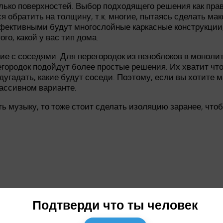
олько поверхностей. Выбор подходящего решения как пра
 обратить на толщину, т.к. многие, пытаясь сделать мак
ффективными будут многослойные каркасные конструкции
го, какой у вас тип дома.
ие с соседями. Для перегородок из пеноблоков в монол
городок подойдут более простые решения. Их хватит чт
дугадать, какие будут соседи. Поэтому, если вы хотите
ассивном варианте.
ь музыку, то тоже стоит сделать изоляцию заранее, что
лагали приклеить для шумоизоляции Пеноплекс, по сути, 
Подтверди что ты человек
урку. После советов бригады, доверия к ним в этом вопр
к. в итоге оказалось, что стену надо выровнять до того,