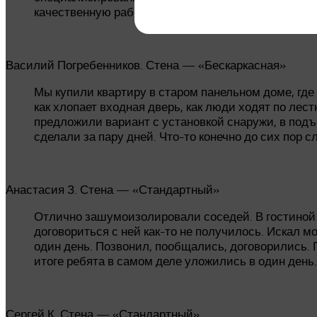
качественную работу.
Василий Погребенников. Стена — «Бескаркасная»
Мы купили квартиру в старом панельном доме, где
как хлопает входная дверь, как люди ходят по лес
предложили вариант с установкой снаружи, в подъ
сделали за пару дней. Что-то конечно до сих пор сл
Анастасия З. Стена — «Стандартный»
Отлично зашумоизолировали соседей. В гостиной 
договориться с ней как-то не получилось. Искал м
один день. Позвонил, пообщались, договорились. П
итоге ребята в самом деле уложились в один день
Сергей К. Стена — «Стандартный»