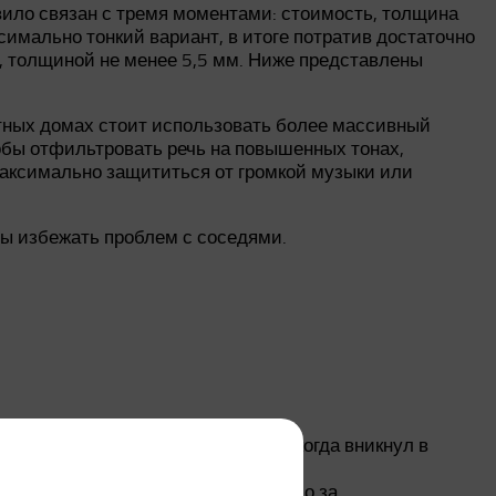
вило связан с тремя моментами: стоимость, толщина
симально тонкий вариант, в итоге потратив достаточно
, толщиной не менее 5,5 мм. Ниже представлены
итных домах стоит использовать более массивный
обы отфильтровать речь на повышенных тонах,
 максимально защититься от громкой музыки или
бы избежать проблем с соседями.
пенопласт. Как-то смутило это и когда вникнул в
осе не было, поэтому решил нанять
 как начнешь клеить панели. Спасибо за