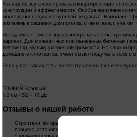
Как видно, звукоизолировать в квартире придется неск
конструкции и эффективность. Особое внимание хочется
много денег получают нулевой результат. Наиболее э
возможные решения для потолка, стен и пола с учетом то
Всегда имеет смысл звукоизолировать стены, граничащ
вариант. Для монолитных или панельных бетонных пере
телевизор, музыку умеренной громкости. Но сложно пре
домашнего кинотеатра, имеет смысл подумать тоже о м
Если у вас самих есть кинотеатр или вы любите слушат
ТОНКИЙ Базовый
4,9 см / 52 + 16 дБ
Отзывы о нашей работе
Строители, которые ремонтировали квартиру, пред
процесс, остановился на ЗИПС панелях под штукат
специализированную фирму. И правильно сделал, т.