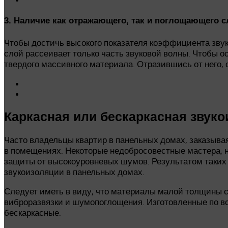
3. Наличие как отражающего, так и поглощающего с
Чтобы достичь высокого показателя коэффициента зву
слой рассеивает только часть звуковой волны. Чтобы 
твердого массивного материала. Отразившись от него, 
Каркасная или бескаркасная звук
Часто владельцы квартир в панельных домах, заказыва
в помещениях. Некоторые недобросовестные мастера, не
защиты от высокоуровневых шумов. Результатом таких
звукоизоляции в панельных домах.
Следует иметь в виду, что материалы малой толщины с
виброразвязки и шумопоглощения. Изготовленные по в
бескаркасные.