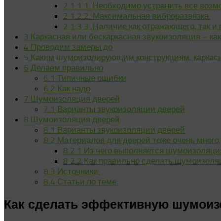
2.1.1
1. Необходимо устранить все возм
2.1.2
2. Максимальная виброразвязка.
2.1.3
3. Наличие как отражающего, так и
3
Каркасная или бескаркасная звукоизоляция – ка
4
Проводим замеры до
5
Каким шумоизолирующим конструкциям, каркасны
6
Делаем правильно
6.1
Типичные ошибки
6.2
Как надо
7
Шумоизоляция дверей
7.1
Варианты звукоизоляции дверей
8
Шумоизоляция дверей
8.1
Варианты звукоизоляции дверей
8.2
Материалов для дверей тоже очень много
8.2.1
Из чего выполняется шумоизоляци
8.2.2
Как правильно сделать шумоизоля
8.3
Источники:
8.4
Статьи по теме:
Как сделать эффективную шумоиз