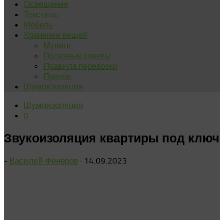
Освещение
Текстиль
Мебель
Хранение вещей
Мувинг
Полезные советы
Правила перевозки
Прочее
Шумоизоляция
Шумоизоляция
0
Звукоизоляция квартиры под ключ
-
Василий Фенеров
·
14.09.2023