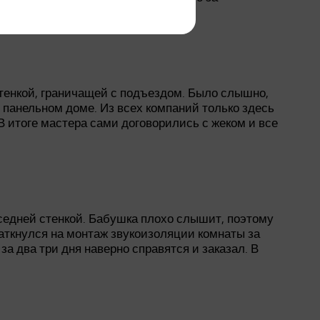
стенкой, граничащей с подъездом. Было слышно,
в панельном доме. Из всех компаний только здесь
В итоге мастера сами договорились с жеком и все
седней стенкой. Бабушка плохо слышит, поэтому
наткнулся на монтаж звукоизоляции комнаты за
а два три дня наверно справятся и заказал. В