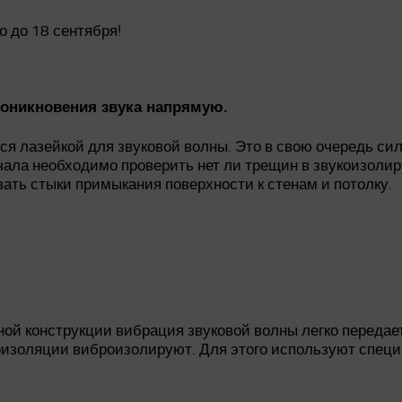
 до 18 сентября!
роникновения звука напрямую.
ся лазейкой для звуковой волны. Это в свою очередь с
ачала необходимо проверить нет ли трещин в звукоизол
ать стыки примыкания поверхности к стенам и потолку.
ной конструкции вибрация звуковой волны легко передае
оизоляции виброизолируют. Для этого используют спец