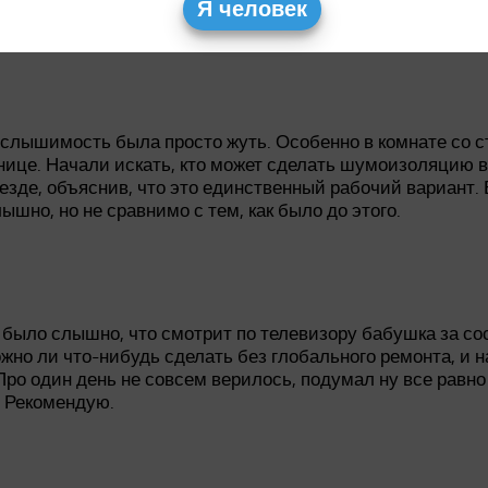
Я человек
 слышимость была просто жуть. Особенно в комнате со 
тнице. Начали искать, кто может сделать шумоизоляцию 
езде, объяснив, что это единственный рабочий вариант. 
ышно, но не сравнимо с тем, как было до этого.
было слышно, что смотрит по телевизору бабушка за со
ожно ли что-нибудь сделать без глобального ремонта, и 
ро один день не совсем верилось, подумал ну все равно з
. Рекомендую.