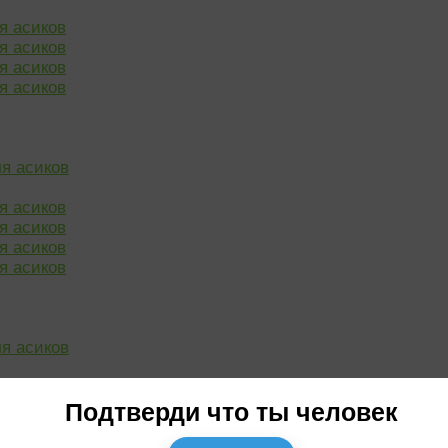
 асиков
 асиков
 асиков
 асиков
я асиков
 асиков
 асиков
 асиков
 асиков
я асиков
Подтверди что ты человек
у) 1-15.10.2021