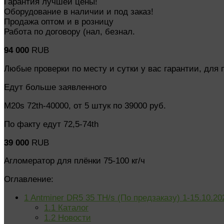
Гарантия лучшей цены!
Оборудование в наличии и под заказ!
Продажа оптом и в розницу
Работа по договору (нал, безнал.
94 000
RUB
Любые проверки по месту и сутки у вас гарантии, для
Едут больше заявленного
М20s 72th-40000, от 5 штук по 39000 руб.
По факту едут 72,5-74th
39 000
RUB
Агломератор для плёнки 75-100 кг/ч
Оглавление:
1
Antminer DR5 35 TH/s (По предзаказу) 1-15.10.20
1.1
Каталог
1.2
Новости