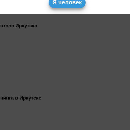
Я человек
отеле Иркутска
нинга в Иркутске