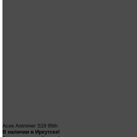
Асик Antminer S19 95th
В наличии в Иркутске!