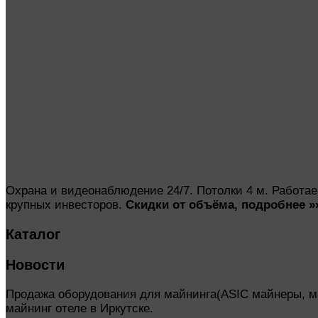
Охрана и видеонаблюдение 24/7. Потолки 4 м. Работае
крупных инвесторов.
Скидки от объёма,
подробнее »
Каталог
Новости
Продажа оборудования для майнинга(ASIC майнеры, м
майнинг отеле в Иркутске.