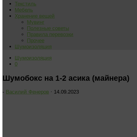
Текстиль
Мебель
Хранение вещей
Мувинг
Полезные советы
Правила перевозки
Прочее
Шумоизоляция
Шумоизоляция
0
Шумобокс на 1-2 асика (майнера)
-
Василий Фенеров
·
14.09.2023