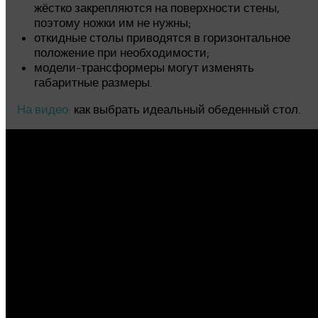
жёстко закрепляются на поверхности стены,
поэтому ножки им не нужны;
откидные столы приводятся в горизонтальное
положение при необходимости;
модели-трансформеры могут изменять
габаритные размеры.
На видео:
как выбрать идеальный обеденный стол.