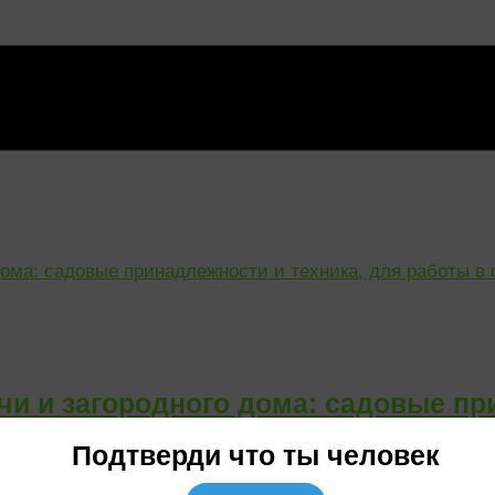
и и загородного дома: садовые при
Подтверди что ты человек