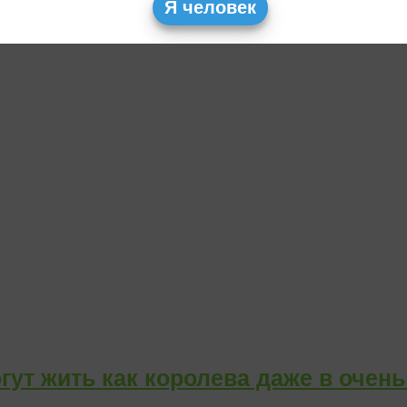
Я человек
гут жить как королева даже в очен