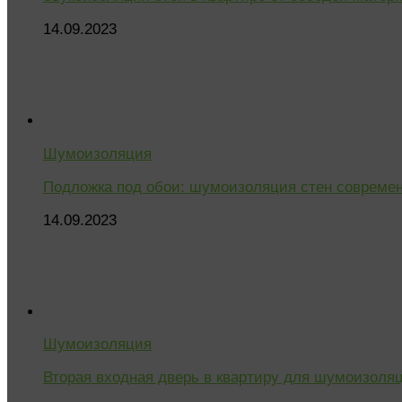
14.09.2023
Шумоизоляция
Подложка под обои: шумоизоляция стен соврем
14.09.2023
Шумоизоляция
Вторая входная дверь в квартиру для шумоизоля