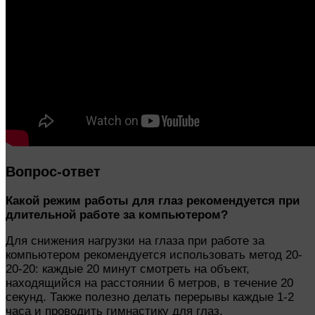
Вопрос-ответ
Какой режим работы для глаз рекомендуется при
длительной работе за компьютером?
Для снижения нагрузки на глаза при работе за
компьютером рекомендуется использовать метод 20-
20-20: каждые 20 минут смотреть на объект,
находящийся на расстоянии 6 метров, в течение 20
секунд. Также полезно делать перерывы каждые 1-2
часа и проводить гимнастику для глаз.