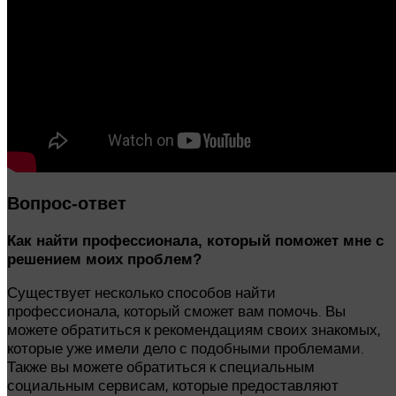
Вопрос-ответ
Как найти профессионала, который поможет мне с
решением моих проблем?
Существует несколько способов найти
профессионала, который сможет вам помочь. Вы
можете обратиться к рекомендациям своих знакомых,
которые уже имели дело с подобными проблемами.
Также вы можете обратиться к специальным
социальным сервисам, которые предоставляют