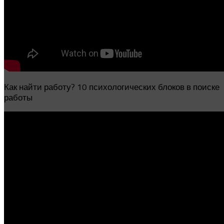
Как найти работу? 10 психологических блоков в поиске
работы