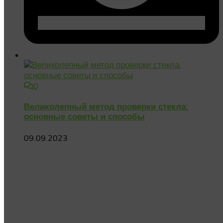
0
Великолепный метод проверки стекла:
основные советы и способы
09.09.2023