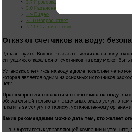
3.7
Проверка и анализ квитанции на оплату у
3.8
Разъяснение стоимости ГВС на ОДН в кв
3.9
Видео
3.10
Вопрос-ответ
3.11
Статьи по теме:
Отказ от счетчиков на воду: безоп
Здравствуйте! Вопрос отказа от счетчиков на воду в м
ситуациях отказаться от счетчиков на воду может быть
Установка счетчиков на воду в доме позволяет четко ко
которая является одним из основных источников расхода
нет?
Правомерно ли отказаться от счетчика на воду в м
обязательной только для отдельных видов услуг, в том 
платить за услугу по тарифу, установленному органами
Какие рекомендации можно дать тем, кто желает отк
Обратитесь к управляющей компании и уточните, п