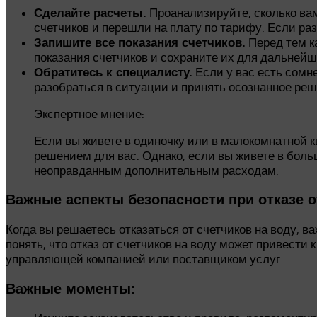
Проанализируйте, сколько вам
Сделайте расчеты.
счетчиков и перешли на плату по тарифу. Если разн
Перед тем ка
Запишите все показания счетчиков.
показания счетчиков и сохраните их для дальнейш
Если у вас есть сомне
Обратитесь к специалисту.
разобраться в ситуации и принять осознанное реш
Экспертное мнение:
Если вы живете в одиночку или в малокомнатной кв
решением для вас. Однако, если вы живете в боль
неоправданным дополнительным расходам.
Важные аспекты безопасности при отказе о
Когда вы решаетесь отказаться от счетчиков на воду, в
понять, что отказ от счетчиков на воду может привести
управляющей компанией или поставщиком услуг.
Важные моменты: