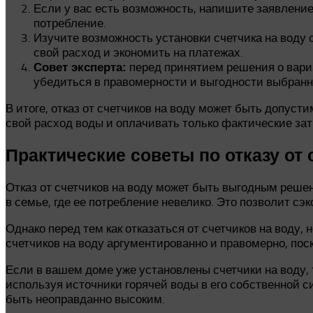
Если у вас есть возможность, напишите заявление
потребление.
Изучите возможность установки счетчика на воду 
свой расход и экономить на платежах.
перед принятием решения о вариа
Совет эксперта:
убедиться в правомерности и выгодности выбранн
В итоге, отказ от счетчиков на воду может быть допус
свой расход воды и оплачивать только фактические за
Практические советы по отказу от 
Отказ от счетчиков на воду может быть выгодным реше
в семье, где ее потребление невелико. Это позволит сэ
Однако перед тем как отказаться от счетчиков на воду,
счетчиков на воду аргументированно и правомерно, пос
Если в вашем доме уже установлены счетчики на воду, т
используя источники горячей воды в его собственной с
быть неоправданно высоким.