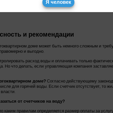
слуг ЖКХ
Я человек
итанции
асность и рекомендации
ногоквартирном доме может быть немного сложным и треб
 правомерно и выгодно.
нтролировать расход воды и оплачивать только фактичес
. Но что делать, если управляющая компания заставляет 
Согласно действующему законодат
ногоквартирном доме?
числе для горячей воды. Если счетчик отсутствует, то ж
 власти.
азаться от счетчиков на воду?
о каким правилам определяется размер оплаты за услугу