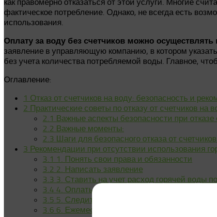
как правомерно отказаться от этой услуги. Многие счита
фактическое потребление. Однако, не всегда есть возмо
использования.
Оплату за воду без счетчиков можно осуществлять
заявление в управляющую компанию, в котором указать
без учета количества потребляемой воды. Главное, что
Оглавление:
1
Отказ от счетчиков на воду: безопасность и рек
2
Практические советы по отказу от счетчиков на в
2.1
Важные аспекты безопасности при отказе 
2.2
Важные моменты:
2.3
Шаги для безопасного отказа от счетчиков
3
Рекомендации при отсутствии использования го
3.1
1. Понять свои права и обязанности
3.2
2. Написать заявление
3.3
3. Ставить на учет расход горячей воды п
3.4
4. Оплаты за услуги
3.5
5. Следить за удалением источника горяч
3.6
6. Ежемесячно проверять показания счетч