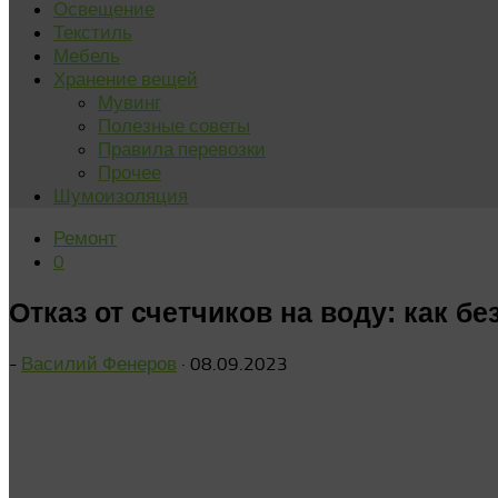
Освещение
Текстиль
Мебель
Хранение вещей
Мувинг
Полезные советы
Правила перевозки
Прочее
Шумоизоляция
Ремонт
0
Отказ от счетчиков на воду: как б
-
Василий Фенеров
·
08.09.2023