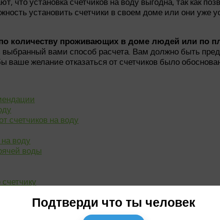
ют, что установка счетчиков на воду выгодна, так как по
жность установить счетчики в своем доме или они уже ус
 по количеству проживающих в доме людей или по п
 выбранный вами способ расчета. Вам должно быть пред
бы ваше желание отказаться от счетчиков было обоснова
омендации
оду
от счетчиков на воду
 на воду
рячей воды
о счетчику
Подтверди что ты человек
ей воды
ика