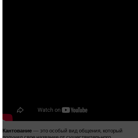
— это особый вид общения, который
Кантование
получил свое название от существительного