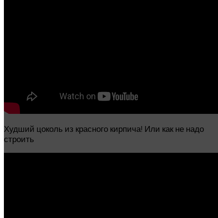
Худший цоколь из красного кирпича! Или как не надо
строить