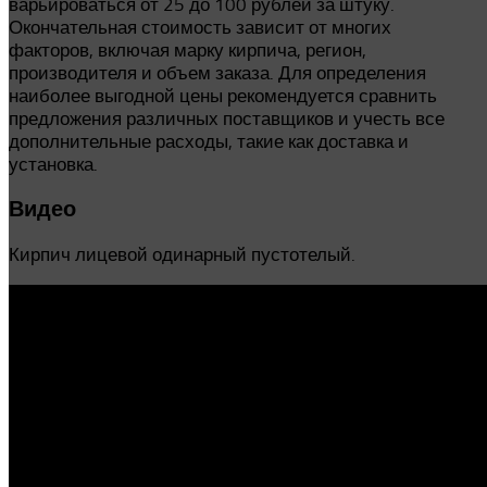
варьироваться от 25 до 100 рублей за штуку.
Окончательная стоимость зависит от многих
факторов, включая марку кирпича, регион,
производителя и объем заказа. Для определения
наиболее выгодной цены рекомендуется сравнить
предложения различных поставщиков и учесть все
дополнительные расходы, такие как доставка и
установка.
Видео
Кирпич лицевой одинарный пустотелый.