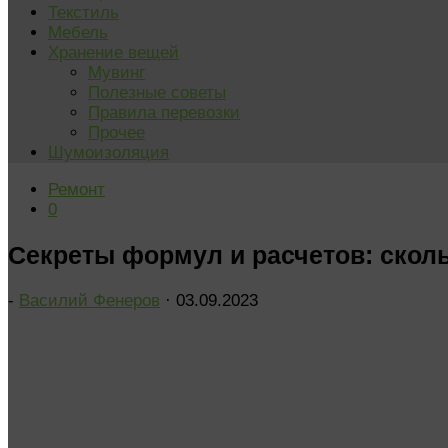
Текстиль
Мебель
Хранение вещей
Мувинг
Полезные советы
Правила перевозки
Прочее
Шумоизоляция
Ремонт
0
Секреты формул и расчетов: скол
-
Василий Фенеров
·
03.09.2023