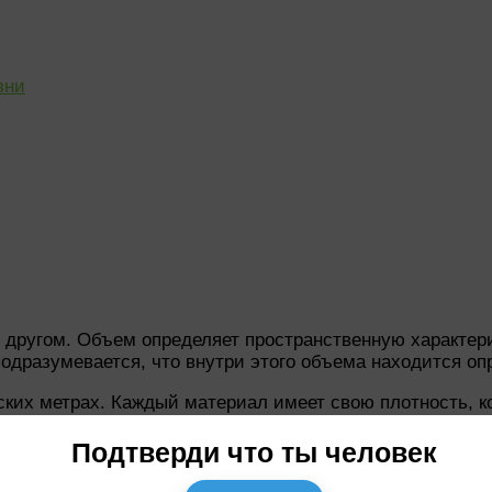
зни
 другом. Объем определяет пространственную характери
подразумевается, что внутри этого объема находится о
ких метрах. Каждый материал имеет свою плотность, ко
ля песка плотность составляет около 1,6 тонн на кубич
Подтверди что ты человек
а будет примерно равна 1,6 тонны. Это означает, что в
массе и объеме является умножение плотности вещес