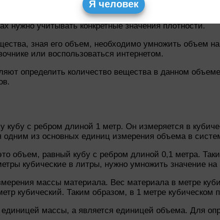
Я человек
ть может быть разной. Например, для воды плотность с
тах нужно учитывать конкретные значения плотности.
щества, зная его объем, необходимо умножить объем на
авочнике или воспользоваться интернетом.
ляют определить количество вещества в данном объеме
ов.
 кубу с ребром длиной 1 метр. Он измеряется в кубиче
ся одним из основных единиц измерения объема в сист
то объем, равный кубу с ребром длиной 0,1 метра. Так
етры кубические в литры, нужно умножить значение на 
мерения массы материала. Вес материала в метре кубич
етр кубический. Таким образом, в 1 метре кубическом 
я единицей массы, а является единицей объема. Для о