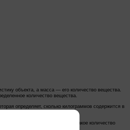
стику объекта, а масса — его количество вещества.
пределенное количество вещества.
торая определяет, сколько килограммов содержится в
еский метр.
нутри данного объема содержится такое количество
тва на его объем.