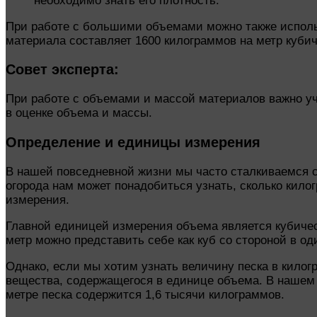
необходимо знать его плотность.
При работе с большими объемами можно также использ
материала составляет 1600 килограммов на метр кубиче
Совет эксперта:
При работе с объемами и массой материалов важно уч
в оценке объема и массы.
Определение и единицы измерения
В нашей повседневной жизни мы часто сталкиваемся с
огорода нам может понадобиться узнать, сколько кило
измерения.
Главной единицей измерения объема является кубическ
метр можно представить себе как куб со стороной в о
Однако, если мы хотим узнать величину песка в кило
вещества, содержащегося в единице объема. В нашем с
метре песка содержится 1,6 тысячи килограммов.