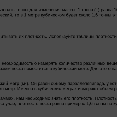
овать тонны для измерения массы. 1 тонна (т) равна 1
ский, то в 1 метре кубическом будет около 1,6 тонны э
итывать их плотность. Используйте таблицы плотности
 необходимостью измерять количество различных вещес
грамм песка поместится в кубический метр. Для этого 
ий метр (м³). Он равен объему параллелепипеда, у кот
дин метр. Именно в кубических метрах измеряют объем 
граммах, нам необходимо знать его плотность. Плотнос
лучае, плотность песка равна примерно 1,6 тонны на ку