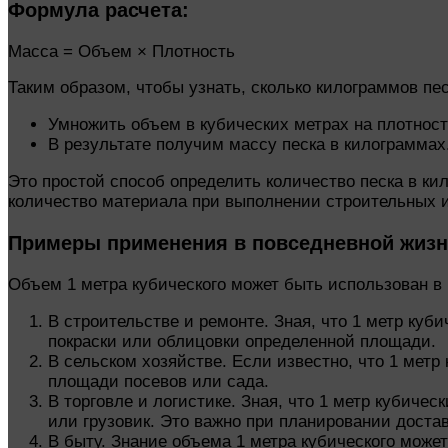
Формула расчета:
Масса = Объем × Плотность
Таким образом, чтобы узнать, сколько килограммов пе
Умножить объем в кубических метрах на плотность
В результате получим массу песка в килограммах
Это простой способ определить количество песка в 
количество материала при выполнении строительных и
Примеры применения в повседневной жиз
Объем 1 метра кубического может быть использован в
В строительстве и ремонте. Зная, что 1 метр куб
покраски или облицовки определенной площади.
В сельском хозяйстве. Если известно, что 1 метр
площади посевов или сада.
В торговле и логистике. Зная, что 1 метр кубиче
или грузовик. Это важно при планировании достав
В быту. Знание объема 1 метра кубического может