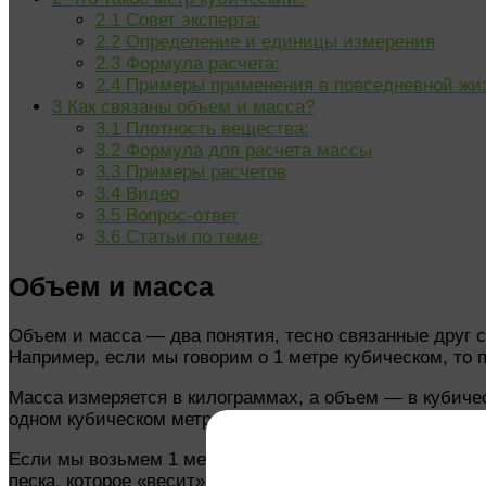
2.1
Совет эксперта:
2.2
Определение и единицы измерения
2.3
Формула расчета:
2.4
Примеры применения в повседневной жи
3
Как связаны объем и масса?
3.1
Плотность вещества:
3.2
Формула для расчета массы
3.3
Примеры расчетов
3.4
Видео
3.5
Вопрос-ответ
3.6
Статьи по теме:
Объем и масса
Объем и масса — два понятия, тесно связанные друг с
Например, если мы говорим о 1 метре кубическом, то 
Масса измеряется в килограммах, а объем — в кубичес
одном кубическом метре данного вещества. Например, д
Если мы возьмем 1 метр кубический песка, то его масс
песка, которое «весит» 1,6 тонны.
Решением задачи о 