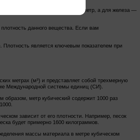
оставляет 1 тонну на кубический метр, а для железа —
 плотность данного вещества. Если вам
. Плотность является ключевым показателем при
ских метрах (м³) и представляет собой трехмерную
еме Международной системы единиц (СИ).
им образом, метр кубический содержит 1000 раз
1000.
еском зависит от его плотности. Например, песок
песка будет примерно 1600 килограммов.
пределения массы материала в метре кубическом