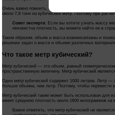
Очень важно помнить, что для разных веществ плотнос
около 7,8 тонн на кубический метр. Поэтому при расче
Совет эксперта:
Если вы хотите узнать массу ве
неизвестна плотность, вы можете найти ее в спр
Таким образом, объем и масса взаимосвязаны и позво
решении задач о массе и объеме различных материал
Что такое метр кубический?
Метр кубический — это объем, равный геометрическому
пространственную величину. Метр кубический являет
Один метр кубический содержит 1000 литров. Литр — э
больше объема, чем литр. Поэтому, чтобы перевести м
Метр кубический также может быть использован для из
имеет среднюю плотность около 1600 килограммов на м
Важно отметить, что метр кубический не являетс