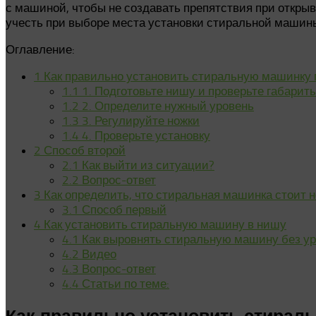
с машиной, чтобы не создавать препятствия при откры
учесть при выборе места установки стиральной машин
Оглавление:
1
Как правильно установить стиральную машинку 
1.1
1. Подготовьте нишу и проверьте габарит
1.2
2. Определите нужный уровень
1.3
3. Регулируйте ножки
1.4
4. Проверьте установку
2
Способ второй
2.1
Как выйти из ситуации?
2.2
Вопрос-ответ
3
Как определить, что стиральная машинка стоит н
3.1
Способ первый
4
Как установить стиральную машину в нишу
4.1
Как выровнять стиральную машину без у
4.2
Видео
4.3
Вопрос-ответ
4.4
Статьи по теме:
Как правильно установить стирал