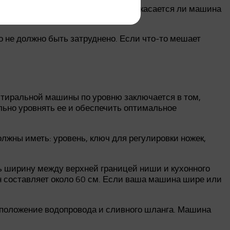
ложения. Также проверьте, не соприкасается ли машина
 не должно быть затруднено. Если что-то мешает
 стиральной машины по уровню заключается в том,
ьно уровнять ее и обеспечить оптимальное
лжны иметь: уровень, ключ для регулировки ножек,
ть ширину между верхней границей ниши и кухонного
н составляет около 60 см. Если ваша машина шире или
сположение водопровода и сливного шланга. Машина