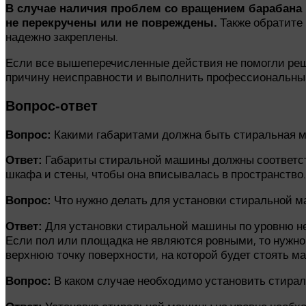
В случае наличия проблем со вращением барабана 
Также обратите
не перекручены или не повреждены.
надежно закреплены.
Если все вышеперечисленные действия не помогли реш
причину неисправности и выполнить профессиональны
Вопрос-ответ
Какими габаритами должна быть стиральная м
Вопрос:
Габариты стиральной машины должны соответст
Ответ:
шкафа и стены, чтобы она вписывалась в пространство
Что нужно делать для установки стиральной 
Вопрос:
Для установки стиральной машины по уровню не
Ответ:
Если пол или площадка не являются ровными, то нужн
верхнюю точку поверхности, на которой будет стоять 
В каком случае необходимо установить стира
Вопрос: