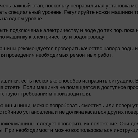
ень важный этап, поскольку неправильная установка мо
ь специальный уровень. Регулируйте ножки машинки так,
 на одном уровне.
ть подключена к электричеству и воде до тех пор, пока
ю машинку к электричеству и водопроводу.
машины рекомендуется проверить качество напора воды 
ля проведения необходимых ремонтных работ.
ашинки, есть несколько способов исправить ситуацию. В
а стоять. Если машинка не помещается в доступное про
етствуют требованиям производителя.
раницы ниши, можно попробовать сместить или повернуть
стойчиво установлена и не должна касаться других пове
ножек машины, следует проверить их положение. Они д
ы. При необходимости можно воспользоваться инструкци