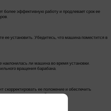
т более эффективную работу и продлевает срок ее
ров.
е ее установить. Убедитесь, что машина поместится в
е наклонилась ли машина во время установки.
вильного вращения барабана.
т скорректировать ее положение и обеспечить
ных винтов или уровней.