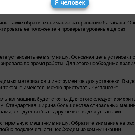
Я человек
клонилась ли машина и не допустите ее небалансного по
ухонным столом).
ины также обратите внимание на вращение барабана. Оно
ировать ее положение и проверьте уровень еще раз.
ете установить ее в эту нишу. Основная цель установки
ировала во время работы. Для этого необходимо правил
одимых материалов и инструментов для установки. Вы до
 таковые имеются, можно приступать к установке.
ральная машина будет стоять. Для этого следует измери
рху. Стандартная ширина большинства стиральных маши
ами, следует выбрать другое место для установки.
ь стиральную машинку в нишу. Обратите внимание на ра
удобно подключить эти необходимые коммуникации.