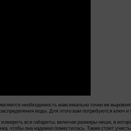
является необходимость максимально точно ее выровнят
распределения воды. Для этого вам потребуются ключ и 
змерить все габариты, включая размеры ниши, в которо
ка, чтобы она надежно поместилась. Также стоит учесть