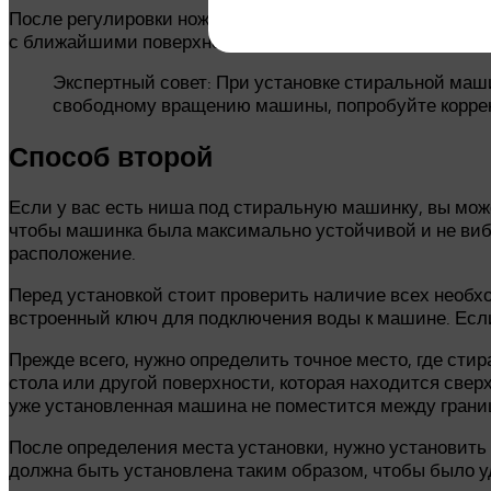
После регулировки ножек обязательно проверьте, не на
с ближайшими поверхностями (например, стеной или к
Экспертный совет: При установке стиральной маш
свободному вращению машины, попробуйте коррект
Способ второй
Если у вас есть ниша под стиральную машинку, вы мож
чтобы машинка была максимально устойчивой и не вибр
расположение.
Перед установкой стоит проверить наличие всех необх
встроенный ключ для подключения воды к машине. Если
Прежде всего, нужно определить точное место, где сти
стола или другой поверхности, которая находится све
уже установленная машина не поместится между границ
После определения места установки, нужно установит
должна быть установлена таким образом, чтобы было 