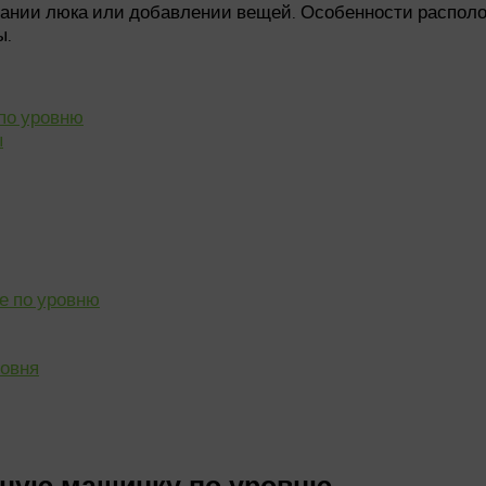
вании люка или добавлении вещей. Особенности располож
ы.
по уровню
ы
е по уровню
ровня
ьную машинку по уровню