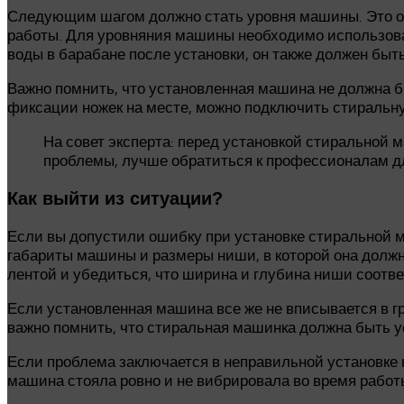
Следующим шагом должно стать уровня машины. Это оч
работы. Для уровняния машины необходимо использоват
воды в барабане после установки, он также должен быть
Важно помнить, что установленная машина не должна бы
фиксации ножек на месте, можно подключить стиральну
На совет эксперта: перед установкой стиральной 
проблемы, лучше обратиться к профессионалам д
Как выйти из ситуации?
Если вы допустили ошибку при установке стиральной м
габариты машины и размеры ниши, в которой она должн
лентой и убедиться, что ширина и глубина ниши соотв
Если установленная машина все же не вписывается в г
важно помнить, что стиральная машинка должна быть у
Если проблема заключается в неправильной установке 
машина стояла ровно и не вибрировала во время работ