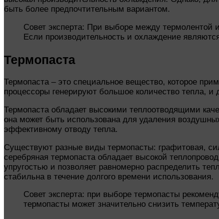
быть более предпочтительным вариантом.
Совет эксперта: При выборе между термолентой и
Если производительность и охлаждение являютс
Термопаста
Термопаста – это специальное вещество, которое при
процессоры генерируют большое количество тепла, и 
Термопаста обладает высокими теплоотводящими качес
она может быть использована для удаления воздушных
эффективному отводу тепла.
Существуют разные виды термопасты: графитовая, сил
серебряная термопаста обладает высокой теплопровод
упругостью и позволяет равномерно распределить теп
стабильна в течение долгого времени использования.
Совет эксперта: при выборе термопасты рекоменд
термопасты может значительно снизить температу