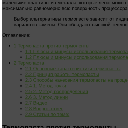
маленькие пластины из металла, которые легко можно
максимально равномерно всю поверхность процессора 
Выбор альтернативы термопасте зависит от инди
вариантов замены. Они обладают высокой теплоп
Оглавление:
1
Термопаста против термоленты
1.1
Плюсы и минусы использования термопа
1.2
Плюсы и минусы использования термол
2
Термопаста
2.1
Основные характеристики термопасты
2.2
Принцип работы термопасты
2.3
Способы нанесения термопасты на проце
2.4
1. Метод точки
2.5
2. Метод распределения
2.6
3. Метод линии
2.7
Видео
2.8
Вопрос-ответ
2.9
Статьи по теме:
Термопаста против термоленты