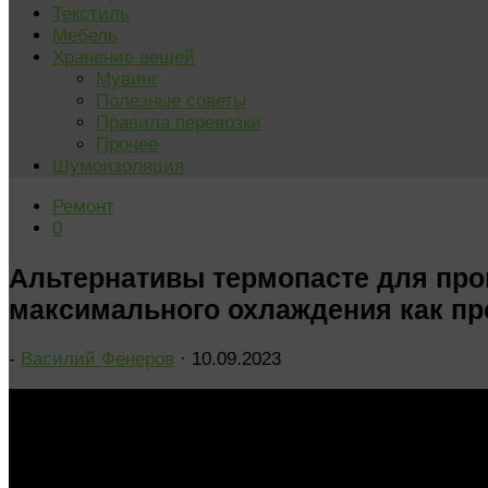
Текстиль
Мебель
Хранение вещей
Мувинг
Полезные советы
Правила перевозки
Прочее
Шумоизоляция
Ремонт
0
Альтернативы термопасте для про
максимального охлаждения как про
-
Василий Фенеров
·
10.09.2023