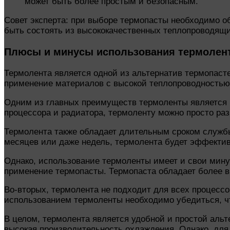
может быть более простым и безопасным.
Совет эксперта: при выборе термопасты необходимо о
быть состоять из высококачественных теплопроводящи
Плюсы и минусы использования термолен
Термолента является одной из альтернатив термопаст
применение материалов с высокой теплопроводностью,
Одним из главных преимуществ термоленты является б
процессора и радиатора, термоленту можно просто раз
Термолента также обладает длительным сроком службы
месяцев или даже недель, термолента будет эффектив
Однако, использование термоленты имеет и свои мину
применение термопасты. Термопаста обладает более 
Во-вторых, термолента не подходит для всех процесс
использованием термоленты необходимо убедиться, ч
В целом, термолента является удобной и простой аль
высокая производительность охлаждения. Однако, дл