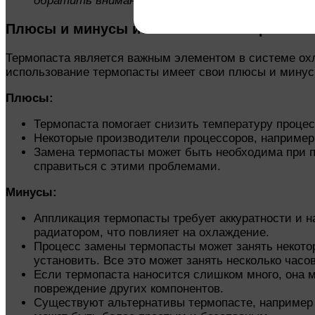
обратить внимание на то, чтобы она не сдвинул
Плюсы и минусы использования термопас
Термопаста является важным элементом в системе охла
использование термопасты имеет свои плюсы и минус
Плюсы:
Термопаста помогает снизить температуру процес
Некоторые производители процессоров, например 
Замена термопасты может быть необходима при п
справиться с этими проблемами.
Минусы:
Аппликация термопасты требует аккуратности и н
радиатором, что повлияет на охлаждение.
Процесс замены термопасты может занять некотор
установить. Все это может занять несколько часо
Если термопаста наносится слишком много, она м
повреждение других компонентов.
Существуют альтернативы термопасте, например 