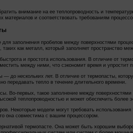
братить внимание на ее теплопроводность и температу
х материалов и соответствовать требованиям процессо
ты
е для заполнения пробелов между поверхностями процес
 таких как металл, который заполняет пространство ме
ыстрота и простота использования. В отличие от термо
местить между ними, что сэкономит время и упростит п
 — до нескольких лет. В отличие от термопасты, котор
но передавать тепло в течение длительного времени.
сы. Во-первых, такое заполнение между поверхностями
высокой теплопроводностью и может обеспечить более 
оров. Некоторые модели могут требовать использования
то она совместима с вашим процессором.
тернативой термопасте. Она может быть хорошим выбор
я профессиональных систем или систем с более мощны