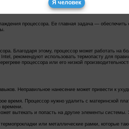
ась при установке радиатора.
Я человек
ты
ждения процессора. Ее главная задача — обеспечить от
ы.
сора. Благодаря этому, процессор может работать на бо
Intel, рекомендуют использовать термопасту для прави
ерегреве процессора или его низкой производительнос
авыков. Неправильное нанесение может привести к уху
ое время. Процессор нужно удалить с материнской плат
в времени.
ожет вытекать и попасть на другие элементы системы. 
термопрокладки или металлические рамки, которые та