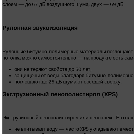
слоем — до 67 дБ воздушного шума, двух — 69 дБ.
Рулонная звукоизоляция
Рулонные битумно-полимерные материалы поглощают у
потолка можно самостоятельно — на продукте есть сам
они не теряют свойств до 50 лет;
защищены от воды благодаря битумно-полимерному
поглощают до 26 дБ шума от соседей сверху.
Экструзионный пенополистирол (XPS)
Экструзионный пенополистирол или пеноплекс. Его пл
не впитывает воду — часто XPS укладывают вмест