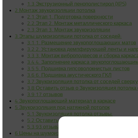
1.3
Экструзионный пенополистирол (XPS)
2
Монтаж звукоизоляции потолка
2.1
Этап 1. Подготовка поверхности
2.2
Этап 2. Монтаж металлического каркаса
2.3
Этап 3. Монтаж звукоизоляции
3
Этапы шумоизоляции потолка от соседей:
3.1
1. Размещение звукопоглощающих матов
3.2
2. Установка демпфирующей ленты и на
3.3
3. Монтаж виброподвесов и сборка каркас
3.4
4. Заполнение каркаса звукопоглощающи
3.5
5. Подшивка гипсоволокнистых листов
3.6
6. Подшивка акустического ГКЛ
3.7
Звукоизоляция потолка от соседей сверху
3.8
Оставить отзыв о Звукоизоляция потолка 
3.9
17 отзывов
4
Звукопоглощающий материал в каркасе
5
Звукоизоляция под натяжной потолок
5.1
Звукоизоляция потолка отзывы:
5.2
Оставить отзыв о Звукоизоляция потолка
5.3
93 отзыва
6
Цены на шумоизоляцию потолка