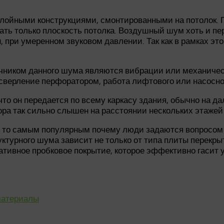
лойными конструкциями, смонтированными на потолок. П
ь только плоскость потолка. Воздушный шум хоть и пере
н, при умеренном звуковом давлении. Так как в рамках 
чником данного шума являются вибрации или механическ
 сверление перфоратором, работа лифтового или насосно
то он передается по всему каркасу здания, обычно на д
ра так сильно слышен на расстоянии нескольких этажей 
, то самым популярным почему люди задаются вопросом з
уктурного шума зависит не только от типа плиты перекры
ративное пробковое покрытие, которое эффективно гасит у
материалы