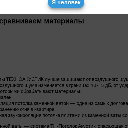
Я человек
 сравниваем материалы
литы ТЕХНОАКУСТИК лучше защищают от воздушного шу
воздушного шума изменяется в границах 10-15 дБ, от уда
 которыми обрабатывают материалы.
ален.
оляция потолка каменной ватой — одна из самых долгове
анению огня в квартире.
ая звукоизоляция потолка плитами из каменной ваты сох
енной ваты — система ТН-Потолок Акустик, спасающая о