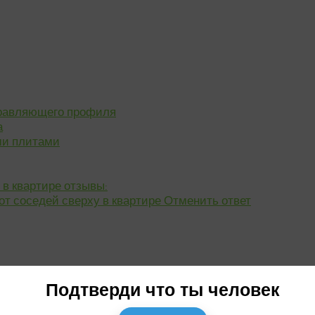
правляющего профиля
а
ми плитами
 в квартире отзывы:
от соседей сверху в квартире Отменить ответ
 Отменить ответ
Подтверди что ты человек