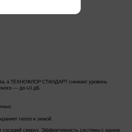
ма, а ТЕХНОФЛОР СТАНДАРТ снижает уровень
рного — до 40 дБ.
чных.
раняет тепло и зимой.
т соседей сверху. Эффективность системы с одним