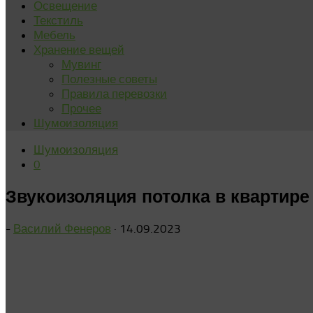
Освещение
Текстиль
Мебель
Хранение вещей
Мувинг
Полезные советы
Правила перевозки
Прочее
Шумоизоляция
Шумоизоляция
0
Звукоизоляция потолка в квартире
-
Василий Фенеров
·
14.09.2023