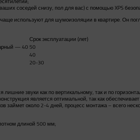
есятилетий;
 ваших соседей снизу, пол для вас) с помощью XPS безоп
чаще используют для шумоизоляции в квартире. Он погл
Срок эксплуатации (лет)
арный — 40
50
40
20-30
 лишние звуки как по вертикальному, так и по горизон
онструкция является оптимальной, так как обеспечивает
в займет около 2-4 дней, процесс монтажа – всего неск
лотном длиной 500 мм;