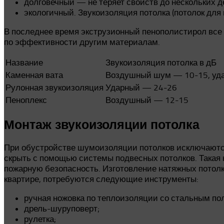
долговечный — не теряет свойств до нескольких д
экологичный. Звукоизоляция потолка (потолок для
В последнее время экструзионный пенополистирол все 
по эффективности другим материалам.
Название
Звукоизоляция потолка в дБ
Каменная вата
Воздушный шум — 10-15, уд
Рулонная звукоизоляция
Ударный — 24-26
Пеноплекс
Воздушный — 12-15
Монтаж звукоизоляции потолка
При обустройстве шумоизоляции потолков исключаются
скрыть с помощью системы подвесных потолков. Такая к
пожарную безопасность. Изготовление натяжных потолко
квартире, потребуются следующие инструменты:
ручная ножовка по теплоизоляции со стальным по
дрель-шуруповерт;
рулетка;