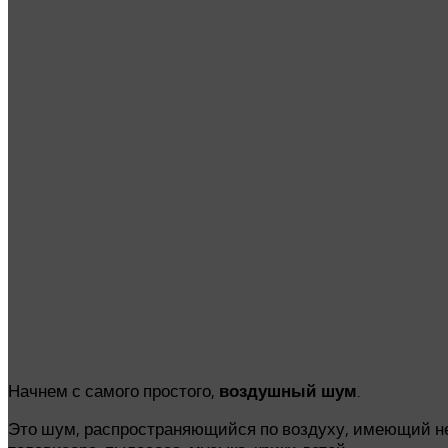
Начнем с самого простого,
.
воздушный шум
Это шум, распространяющийся по воздуху, имеющий не 