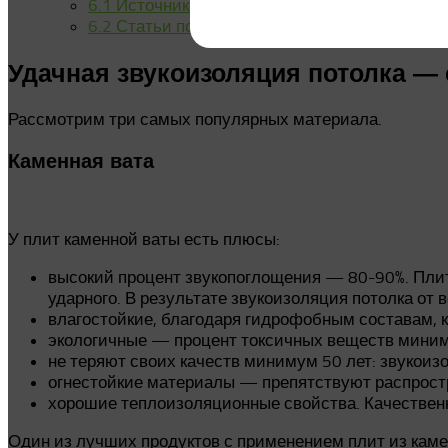
6.1
Источники:
6.2
Статьи по теме:
Удачная звукоизоляция потолка —
Рассмотрим три самых популярных материала.
Каменная вата
У плит каменной ваты есть плюсы:
высокий процент звукопоглощения — 80-90%. П
ударного. В результате звукоизоляция потолка от 
влагостойкие, благодаря гидрофобным составам,
экологичные — процент токсичных веществ миним
не теряют своих качеств минимум 50 лет: звукоиз
огнестойкие материалы — препятствуют распростр
хорошие теплоизоляционные свойства. Качественн
Один из лучших продуктов с применением плит из кам