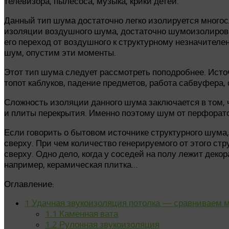
телевизора, пылесоса, музыка, крики детей.
Данный тип шума достаточно легко изолируется многос
изоляции воздушного шума, достаточно шумоизолироват
его переход от воздушного к структурному незначителе
шум, опустим эти моменты.
Этот тип шума следует рассмотреть поподробнее. Исто
топот каблуков, падение предметов, работа сабвуфера,
Сложность изоляции данного шума заключается в том, ч
и плиты перекрытия. Именно поэтому шум от перфорато
Если говорить о бытовом источнике структурного шума
сверху. При чем количество генерируемого от этого стр
сверху. Одно дело, когда у соседей на полу лежит деко
например, керамическая плитка…
Оглавление:
1
Удачная звукоизоляция потолка — сравниваем 
1.1
Каменная вата
1.2
Рулонная звукоизоляция