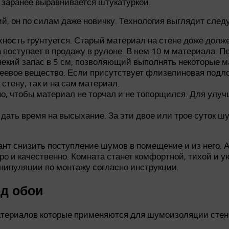
 заранее выравнивается штукатуркой.
й, он по силам даже новичку. Технология выглядит сле
хность грунтуется. Старый материал на стене доже долже
оступает в продажу в рулоне. В нем 10 м материала. П
екий запас в 5 см, позволяющий выполнять некоторые м
еевое вещество. Если присутствует флизелиновая подлож
 стену, так и на сам материал.
но, чтобы материал не торчал и не топорщился. Для ул
о дать время на высыхание. За эти двое или трое суток 
иант снизить поступление шумов в помещение и из него.
о и качественно. Комната станет комфортной, тихой и у
нипуляции по монтажу согласно инструкции.
д обои
териалов которые применяются для шумоизоляции стен п