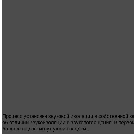
Процесс установки звуковой изоляции в собственной кв
об отличии звукоизоляции и звукопоглощения. В первом
больше не достигнут ушей соседей.