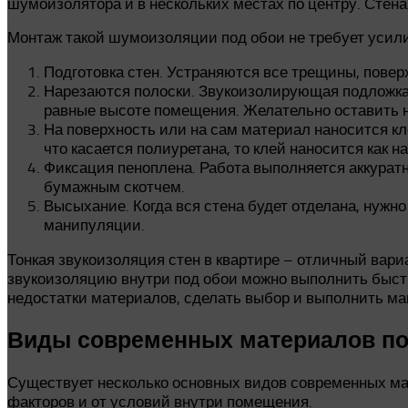
шумоизолятора и в нескольких местах по центру. Стена
Монтаж такой шумоизоляции под обои не требует усили
Подготовка стен. Устраняются все трещины, повер
Нарезаются полоски. Звукоизолирующая подложка п
равные высоте помещения. Желательно оставить н
На поверхность или на сам материал наносится кл
что касается полиуретана, то клей наносится как на
Фиксация пеноплена. Работа выполняется аккурат
бумажным скотчем.
Высыхание. Когда вся стена будет отделана, нужн
манипуляции.
Тонкая звукоизоляция стен в квартире – отличный вар
звукоизоляцию внутри под обои можно выполнить быстр
недостатки материалов, сделать выбор и выполнить ма
Виды современных материалов по
Существует несколько основных видов современных ма
факторов и от условий внутри помещения.