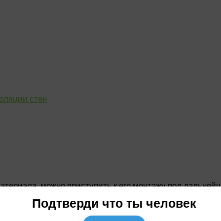
оляции стен
атериала, можно приступить к его монтажу под дальней
ации.
Подтверди что ты человек