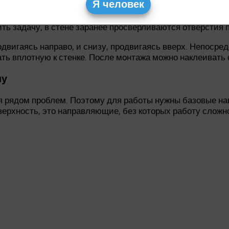
Я человек
нстар GW. Панели фиксируются специальными дюбель-гв
ть задачу, в стене заранее просверливаются отверстия п
вигаясь направо, и снизу, продвигаясь вверх. Непосре
ать вплотную к стенке. После монтажа можно наклеивать 
ну
 рядом проблем. Поэтому для работы нужны базовые нав
верхность, это направляющие, без которых работу сложн