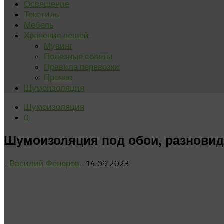
Освещение
Текстиль
Мебель
Хранение вещей
Мувинг
Полезные советы
Правила перевозки
Прочее
Шумоизоляция
Шумоизоляция
0
Шумоизоляция под обои, разновид
-
Василий Фенеров
·
14.09.2023