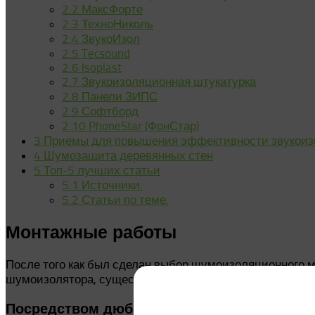
2.2
МаксФорте
2.3
ТехноНиколь
2.4
ЗвукоИзол
2.5
Tecsound
2.6
Isoplast
2.7
Звукоизоляционная штукатурка
2.8
Панели ЗИПС
2.9
Софтборд
2.10
PhoneStar (ФонСтар)
3
Приемы для повышения эффективности звукоиз
4
Шумозащита деревянных стен
5
Топ-5 лучших статьи
5.1
Источники:
5.2
Статьи по теме:
Монтажные работы
После того как был сделан выбор шумоизоляционного м
шумоизолятора, существует несколько вариантов фикс
Посредством дюбель-гвоздей