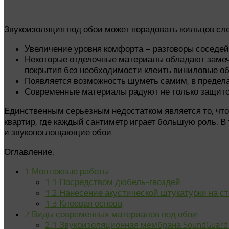
Звукоизоляция под обои может порадовать жильцов с
Увеличение уровня комфорта – разговоры соседей
Некоторые отделочные материалы обладают замеч
покрытия без необходимости клеить виниловые об
Появляется возможность шуметь самим, в предела
Современные материалы радуют не только защито
Единственным серьезным недостатком является то, чт
квартир, где каждый сантиметр играет большую роль. В
и звукопоглощающие обои.
Оглавление:
1
Монтажные работы
1.1
Посредством дюбель-гвоздей
1.2
Нанесение акустической штукатурки на с
1.3
Клеевая основа
2
Виды современных материалов под обои
2.1
Звукоизоляционная мембрана SoundGuard 