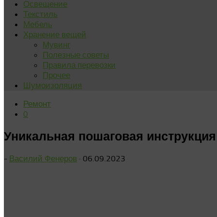
Освещение
Текстиль
Мебель
Хранение вещей
Мувинг
Полезные советы
Правила перевозки
Прочее
Шумоизоляция
Ремонт
0
Уникальная пошаговая инструкция:
-
Василий Фенеров
·
06.09.2023