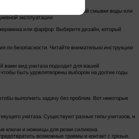
совый бачок с системой экономичной смывки воды или
дневной эксплуатации.
 керамика или фарфор. Выберите дизайн, который
ния по безопасности. Читайте внимательно инструкцию
ый вами вид унитаза подходит для вашей
 чтобы быть удовлетворены выбором на долгие годы.
тобы выполнить задачу без проблем. Вот некоторые
текущего унитаза. Существуют разные типы унитазов, и
ые ключи и ножницы для резки силикона.
предотвратить возможные травмы и контакт с грязью.