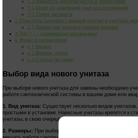
1.3
Важность безопасности и подготовка
1.4
Шаги по удалению унитаза силиконом
1.5
Совет эксперта
2
Очистить силикон с ванной плитки и унитаза око
2.1
Демонтаж унитаза своими руками
3
Тип 1 — шарнирные механизмы
4
Живи в своем доме
4.1
Видео
4.2
Вопрос-ответ
4.3
Статьи по теме:
Выбор вида нового унитаза
При выборе нового унитаза для замены необходимо учес
работе сантехнической системы в вашем доме или квар
Существует несколько видов унитазов,
1. Вид унитаза:
простыми в установке. Навесные унитазы крепятся к ст
унитазы, в свою очередь, скрыты за плиткой или обли
При выборе унитаза необходимо учесть раз
2. Размеры:
мешать работе сантехнических коммуникаций.