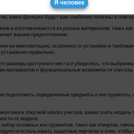
Я человек
зы могут иметь различные функции, такие как санфаян
ом, какие функции будут вам наиболее полезны в повсе
ов и изготавливаются из разных материалов, таких как
вечает вашим предпочтениям.
ание на комплектацию, особенности установки и требова
т установлен правильно.
ьте размеры доступного места и убедитесь, что выбранн
тво материалов и функциональные возможности унитаза,
о подготовить определенные предметы и инструменты, ч
монтажа и покупкой нового унитаза, важно знать модель 
мости от модели.
набор основных инструментов, таких как отвертка, гаечн
ндуется использовать защитные перчатки и очки, чтобы 