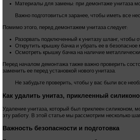
Материалы для замены: при демонтаже унитаза мог
Важно подготовиться заранее, чтобы иметь все н
Помимо этого, перед демонтажем унитаза следует:
Разорвать подключенный к унитазу шланг, чтобы 
Открутить крышку бачка и убрать ее в безопасное
Осмотреть крышку бачка на наличие металлически
Перед началом демонтажа также важно проверить состоя
заменить ее перед установкой нового унитаза.
Не забудьте проверить, чтобы у вас были все нео
Как удалить унитаз, приклеенный силикон
Удаление унитаза, который был приклеен силиконом, 
эту работу. В этой статье мы рассмотрим несколько шаг
Важность безопасности и подготовка