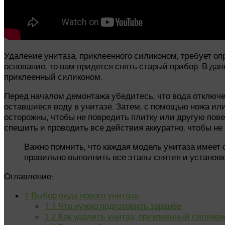
Удаление унитаза, приклеенного силиконом, требует оп
основание, то вам придется снять старый прибор. В да
приклеенный силиконом.
Перед началом демонтажа убедитесь, что вода отключе
оставшиеся воду в унитазе. Затем, с помощью ножа или 
осторожны, чтобы не повредить плитку или другую повер
спешить и проводить все действия аккуратно, чтобы не
Важно помнить, что каждая модель унитаза имеет 
правильно выполнить все этапы снятия и установк
Оглавление:
1
Выбор вида нового унитаза
1.1
Что нужно подготовить заранее
1.2
Как удалить унитаз, приклеенный силико