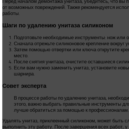
Перед началом демонтажа унитаза, убедитесь, что вы 
от возможных повреждений. Также рекомендуется испол
работы.
Шаги по удалению унитаза силиконом
Подготовьте необходимые инструменты: нож или ос
Сначала отрежьте силиконовое крепление вокруг 
Затем помощью отвертки или ключа открутите креп
место.
После снятия унитаза, очистите оставшиеся силик
Если вам нужно заменить унитаз, установите новы
шарнира.
Совет эксперта
В процессе работы по удалению унитаза, необходи
этого, важно выбрать правильные инструменты для
лучше обратиться за помощью к профессионалам.
Удалять унитаз, приклеенный силиконом, может быть с
выполнить эту работу. После завершения всех работ, 