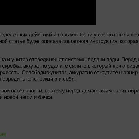
ределенных действий и навыков. Если у вас возникла не
нной статье будет описана пошаговая инструкция, котора
на и унитаз отсоединен от системы подачи воды. Перед
скребка, аккуратно удалите силикон, который приклеивае
хность. Освободив унитаз, аккуратно открутите шарнир с
 повредить конструкцию и себя.
свои особенности, поэтому перед демонтажем стоит обра
и новой чаши и бачка.
ном