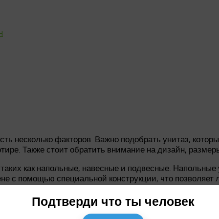
н
ть несколько факторов. Важно подобрать унитаз, которы
тире. Также стоит обратить внимание на дизайн, разме
 таких как напольные, навесные и подвесные. Напольны
ене с помощью специальной конструкции, что позволяет 
цовкой, создавая эффект невидимой системы канализации
Подтверди что ты человек
меры доступного места для его установки. Убедитесь, ч