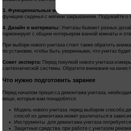
Современные унита
3. Функциональные возможности:
функцию сиденья с мягким закрыванием. Подумайте о т
Унитазы бывают разных дизайн
4. Дизайн и материалы:
гармонирует с общим интерьером ванной комнаты и от
При выборе нового унитаза стоит также обратить вним
по установке, чтобы быть уверенными, что унитаз буде
Перед покупкой нового унитаза измер
Совет эксперта:
сантехнической системы. Обратите внимание на качес
Что нужно подготовить заранее
Перед началом процесса демонтажа унитаза, необходим
вещи, которые вам понадобятся:
Модель нового унитаза: перед выбором способа де
способ их демонтажа может различаться в зависи
Инструменты: для демонтажа унитаза потребуется 
Защитные средства: при работе с унитазом рекоме