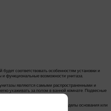
й будет соответствовать особенностям установки и
ры и функциональные возможности унитаза.
е унитазы являются самыми распространенными и
легко ухаживать за полом в ванной комнате. Подвесные
.
то унитаз не будет выходить за пределы основания или