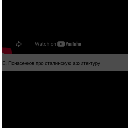
Е. Понасенков про сталинскую архитектуру