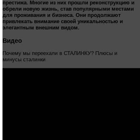
престижа. Многие из них прошли реконструкцию и
обрели новую жизнь, став популярными местами
для проживания и бизнеса. Они продолжают
привлекать внимание своей уникальностью и
элегантным внешним видом.
Видео
Почему мы переехали в СТАЛИНКУ? Плюсы и
минусы сталинки