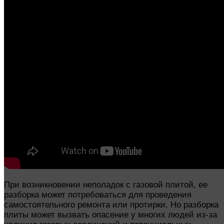
При возникновении неполадок с газовой плитой, ее
разборка может потребоваться для проведения
самостоятельного ремонта или протирки. Но разборка
плиты может вызвать опасение у многих людей из-за