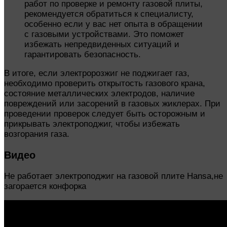
работ по проверке и ремонту газовой плиты,
рекомендуется обратиться к специалисту,
особенно если у вас нет опыта в обращении
с газовыми устройствами. Это поможет
избежать непредвиденных ситуаций и
гарантировать безопасность.
В итоге, если электророзжиг не поджигает газ,
необходимо проверить открытость газового крана,
состояние металлических электродов, наличие
повреждений или засорений в газовых жиклерах. При
проведении проверок следует быть осторожным и
прикрывать электроподжиг, чтобы избежать
возгорания газа.
Видео
Не работает электроподжиг на газовой плите Hansa,не
загорается конфорка