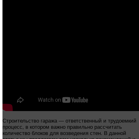
Строительство гаража — ответственный и трудоемкий
процесс, в котором важно правильно рассчитать
количество блоков для возведения стен. В данной