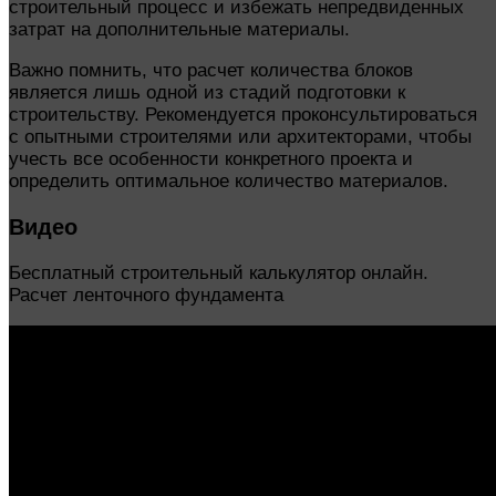
строительный процесс и избежать непредвиденных
затрат на дополнительные материалы.
Важно помнить, что расчет количества блоков
является лишь одной из стадий подготовки к
строительству. Рекомендуется проконсультироваться
с опытными строителями или архитекторами, чтобы
учесть все особенности конкретного проекта и
определить оптимальное количество материалов.
Видео
Бесплатный строительный калькулятор онлайн.
Расчет ленточного фундамента