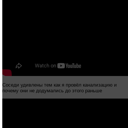
Соседи удивлены тем как я провёл канализацию и
почему они не додумались до этого раньше