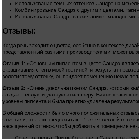
Использование темных оттенков Сандрэ на мебели
Комбинирование Сандрэ с другими цветами, таким
Использование Сандрэ в сочетании с холодными о
Отзывы:
Когда речь заходит о цветах, особенно в контексте диз
представленный разными производителями, может вызыв
«Основным пигментом в цвете Сандрэ являетс
Отзыв 1:
окрашивания стен в моей гостиной, и результат превз
золотистому оттенку, он придаёт помещению некую теп
«Очень довольна цветом Сандрэ, который выбр
Отзыв 2:
создает теплую и уютную атмосферу. Важно правильно 
уровнем пигмента и была приятно удивлена результатом
В общей сложности было много положительных отзывов 
отметили, что они предпочитают более светлый оттенок С
насыщенный оттенок, чтобы добавить в помещение неки
Совет эксперта: При выборе цвета Сандрэ, рекоме