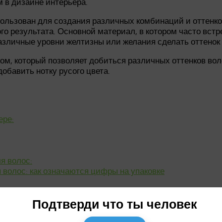
м в дизайне интерьера.
пользован для создания различных комбинаций и оттенко
го результата. Основной материал, в котором часто вст
азличные уровни желтизны или желания сделать оттенок 
м, который позволяет добиться различных оттенков вол
обавить нотку русого цвета.
ере:
я волос:
 волос: как означаются цифры на упаковке
 интерьера:
Подтверди что ты человек