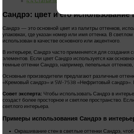
4.4
Статьи по теме:
Сандрэ: цвет и его использование 
Сандрэ — это основной цвет из палитры оттенков, исп
упаковках, где указан номер или имя оттенка. В светло
использован в качестве основного или акцентного.
В интерьере, Сандрэ часто применяется для создания 
элементов. Если цвет Сандрэ используется как основно
темные оттенки Сандрэ, например, пепельных оттенков,
Основные производители предлагают различные оттенки
«Кремовый сандрэ» и SW-7538 «Нефритовый сандрэ». B
Чтобы использовать Сандрэ в интерье
Совет эксперта:
создаст более просторное и светлое пространство. Ес
светлого интерьера.
Примеры использования Сандрэ в интерье
Окрашивание стен в светлые оттенки Сандрэ, что