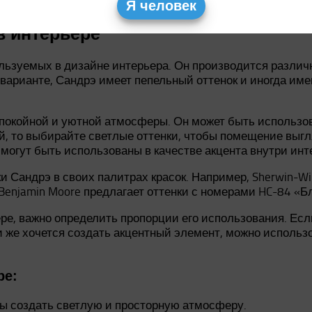
Я человек
в интерьере
ользуемых в дизайне интерьера. Он производится разли
м варианте, Сандрэ имеет пепельный оттенок и иногда име
спокойной и уютной атмосферы. Он может быть использо
й, то выбирайте светлые оттенки, чтобы помещение выгл
 могут быть использованы в качестве акцента внутри инт
 Сандрэ в своих палитрах красок. Например, Sherwin-Wi
enjamin Moore предлагает оттенки с номерами HC-84 «
ре, важно определить пропорции его использования. Есл
ли же хочется создать акцентный элемент, можно исполь
ре:
бы создать светлую и просторную атмосферу.