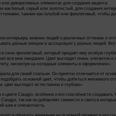
 или декоративных элементах для создания акцента.
и как белый, серый или золотистый, для создания интер
ттенками, такими как голубой или фиолетовый, чтобы д
айна интерьера, мнение людей о различных оттенках и отт
ать разные эмоции и ассоциации у разных людей. Вот не
я сине-фиолетовый, который придаёт ему особую глубину
ошел все мои ожидания. Цвет выглядит очень элегантно 
лоту, несмотря на холодные элементы в оформлении».
ала для своей спальни. Он приятно отличается от основн
подобрать основной цвет, чтобы добиться желаемого отт
: цвет выглядит естественно и глубоко».
о цвете Сандрэ, особенно о его способности создавать
андрэ, так как он добавляет свежести и света в интерьер
й шик и элегантность.
ндуется обратить внимание на основной пигмент и его со