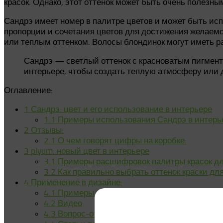
красок. Однако, этот оттенок может быть очень полезны
Сандрэ имеет номер в палитре цветов и может быть ис
пропорции и сочетания цветов для достижения желаемо
или теплым оттенком. Волосы блондинок могут иметь р
Сандрэ — светлый оттенок с красноватым пигменто
интерьере, чтобы создать теплую атмосферу или д
Оглавление:
1
Сандрэ: цвет и его использование в интерьере
1.1
Примеры использования Сандрэ в интерь
2
Отзывы:
2.1
О чем говорят цифры на коробке:
3
plyum: новый цвет в интерьере
3.1
Примеры расшифровок палитры красок дл
3.2
Как правильно выбрать оттенок краски для
4
Применение в дизайне:
4.1
Примеры использования сандрэ в дизайне
4.2
Видео
4.3
Вопрос-ответ