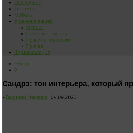
Освещение
Текстиль
Мебель
Хранение вещей
Мувинг
Полезные советы
Правила перевозки
Прочее
Шумоизоляция
Ремонт
0
Сандрэ: тон интерьера, который п
-
Василий Фенеров
·
04.09.2023