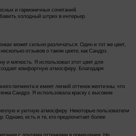
есных и гармоничных сочетаний.
обавить холодный штрих в интерьер.
енках может сильно различаться. Один и тот же цвет,
сколько отзывов о таком цвете, как Сандрэ.
 и мягкость. Я использовал этот цвет для
и создает комфортную атмосферу. Благодаря
ого пигмента и имеет легкий оттенок желтизны, что
енка Сандрэ. Я использовала краску с высоким
 теплую и уютную атмосферу. Некоторые пользователи
. Однако, есть и те, кто предпочитает более
четание с другими оттенками в помещении. Не