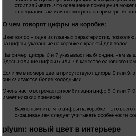
стоит забывать, что освещение помещения может в
к специалистам или посмотреть на примеры испол
О чем говорят цифры на коробке:
Цвет волос – одна из главных характеристик, позволяющ
на цифры, указанные на коробке с краской для волос.
Например, цифры 6 и 7 указывают на блондин. Чем выше
Здесь наличие цифры 6 или 7 в качестве основного номе
Если же в номере цвета присутствуют цифры 8 или 9, э
они считаются более холодными.
Очень часто встречается комбинация цифр 6-0 или 7-0,
имеет никаких примесей.
Важно помнить, что цифры на коробке – это всег
окрашиванием следует учитывать особенности соб
plyum: новый цвет в интерьере