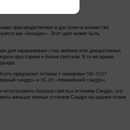
чными производителями и доступен в множестве
нуется как «блондин». Этот цвет может быть
ван для окрашивания стен, мебели или декоративных
ядело просторнее и более светлым. В то же время,
ерьера.
lliams предлагает оттенки с номерами SW-7537
Бледный сандрэ» и HC-85 «Нежнейший сандрэ».
и использовать больше светлых оттенков Сандрэ, это
зовать меньше темных оттенков Сандрэ на заднем плане