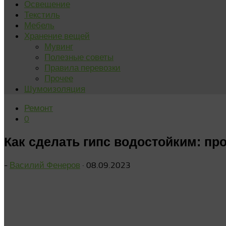
Освещение
Текстиль
Мебель
Хранение вещей
Мувинг
Полезные советы
Правила перевозки
Прочее
Шумоизоляция
Ремонт
0
Как сделать гипс водостойким: пр
-
Василий Фенеров
·
08.09.2023