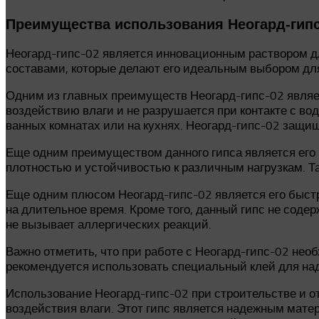
Преимущества использования Неогард-гипс
Неогард-гипс-02 является инновационным раствором д
составами, которые делают его идеальным выбором дл
Одним из главных преимуществ Неогард-гипс-02 являет
воздействию влаги и не разрушается при контакте с во
ванных комнатах или на кухнях. Неогард-гипс-02 защищ
Еще одним преимуществом данного гипса является его в
плотностью и устойчивостью к различным нагрузкам. Та
Еще одним плюсом Неогард-гипс-02 является его быстр
на длительное время. Кроме того, данный гипс не соде
не вызывает аллергических реакций.
Важно отметить, что при работе с Неогард-гипс-02 не
рекомендуется использовать специальный клей для над
Использование Неогард-гипс-02 при строительстве и о
воздействия влаги. Этот гипс является надежным мате