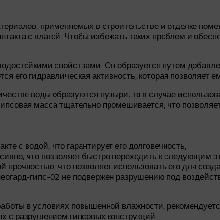
териалов, применяемых в строительстве и отделке поме
нтакта с влагой. Чтобы избежать таких проблем и обесп
водостойкими свойствами. Он образуется путем добавл
тся его гидравлическая активность, которая позволяет е
честве воды образуются пузыри, то в случае использова
гипсовая масса тщательно промешивается, что позволяе
кте с водой, что гарантирует его долговечность;
сивно, что позволяет быстро переходить к следующим э
ой прочностью, что позволяет использовать его для созд
еогард-гипс-02 не подвержен разрушению под воздейств
работы в условиях повышенной влажности, рекомендует
ых с разрушением гипсовых конструкций.