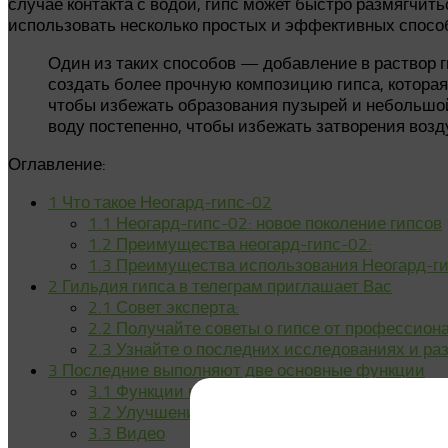
случае контакта с водой, гипс может быстро размягчит
использовать несколько простых и эффективных спосо
Один из таких способов — добавление в раствор г
создать более прочную композицию гипса, которая
чтобы избежать образования пузырей и небольшой
воду постепенно, чтобы избежать затворения возд
Оглавление:
1
Что такое Неогард-гипс-02
1.1
Неогард-гипс-02: новое поколение гипсов
1.2
Преимущества неогард-гипс-02:
1.3
Преимущества использования Неогард-г
2
Гильдия гипса в телеграм приглашает Вас
2.1
Совет эксперта:
2.2
Получайте советы о гипсе от профессион
2.3
Узнайте о последних исследованиях и раз
3
Последние выполняют две основные функции
3.1
Функции клея при гидратации гипса
3.2
Улучшение прочности гипсовых конструк
3.3
Видео