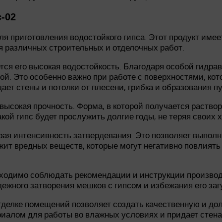
-02
ля приготовления водостойкого гипса. Этот продукт им
я различных строительных и отделочных работ.
ся его высокая водостойкость. Благодаря особой гидра
дой. Это особенно важно при работе с поверхностями, ко
ает стены и потолки от плесени, грибка и образования п
ысокая прочность. Форма, в которой получается раствор
кой гипс будет прослужить долгие годы, не теряя своих 
ая интенсивность затвердевания. Это позволяет выполн
ржит вредных веществ, которые могут негативно повлиять
обходимо соблюдать рекомендации и инструкции произво
ежного затворения мешков с гипсом и избежания его заг
тделке помещений позволяет создать качественную и дол
риалом для работы во влажных условиях и придает стена