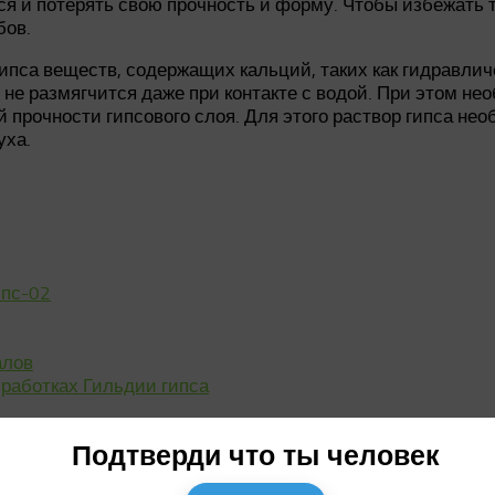
ься и потерять свою прочность и форму. Чтобы избежать 
бов.
ипса веществ, содержащих кальций, таких как гидравлич
 не размягчится даже при контакте с водой. При этом н
 прочности гипсового слоя. Для этого раствор гипса н
уха.
ипс-02
алов
работках Гильдии гипса
Подтверди что ты человек
ций