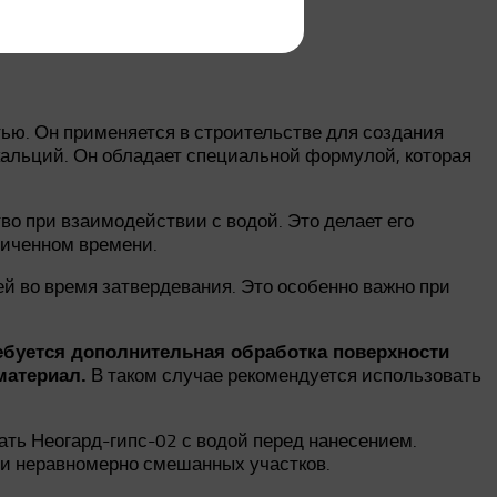
ью. Он применяется в строительстве для создания
кальций. Он обладает специальной формулой, которая
о при взаимодействии с водой. Это делает его
ниченном времени.
й во время затвердевания. Это особенно важно при
ебуется дополнительная обработка поверхности
В таком случае рекомендуется использовать
материал.
ть Неогард-гипс-02 с водой перед нанесением.
ли неравномерно смешанных участков.