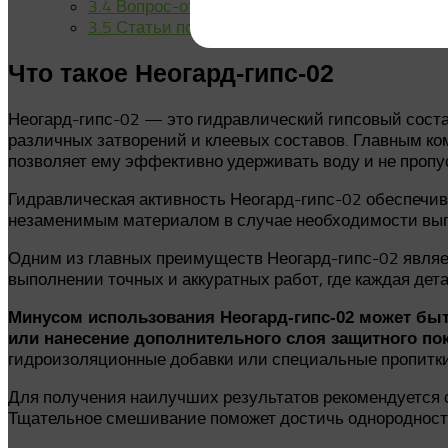
3.4
Вопрос-ответ
3.5
Статьи по теме:
Что такое Неогард-гипс-02
Неогард-гипс-02 — это гидравлический гипсовый соста
различных затворений и клеевых составов. Главным ко
позволяет ему эффективно удерживать воду и не пропус
Гидравлическая активность Неогард-гипс-02 обеспечив
незаменимым материалом в случае необходимости вып
Одним из главных преимуществ Неогард-гипс-02 являет
выполнении точных и аккуратных работ, где каждая дет
Минусом использования Неогард-гипс-02 может быт
или нанесение дополнительного слоя защитного п
гидроизоляционные добавки или специальные пропитки
Для получения наилучших результатов рекомендуется 
Тщательное смешивание поможет достичь однородности