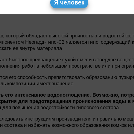
Я человек
в, который обладает высокой прочностью и водостойкост
мпонентом Неогард-гипс-02 является гипс, содержащий 
кать ее внутрь материала.
ает быстрое превращение сухой смеси в твердое веществ
олнения работ в небольшом пространстве или при огра
ся его способность препятствовать образованию пузыре
аль композиции имеет значение.
ь его интенсивное водопоглощение. Возможно, потр
окрытия для предотвращения проникновения воды в 
 для повышения водостойкости гипсового состава.
следовать инструкциям производителя и правильно меша
 состава и избежать возможного образования комков и