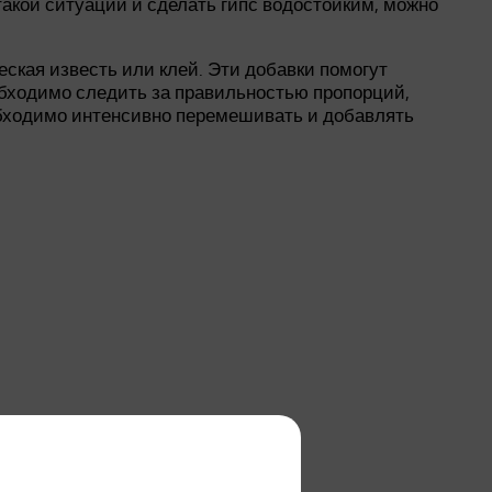
такой ситуации и сделать гипс водостойким, можно
еская известь или клей. Эти добавки помогут
еобходимо следить за правильностью пропорций,
еобходимо интенсивно перемешивать и добавлять