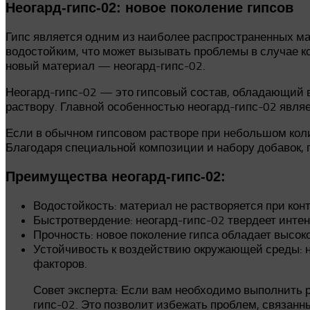
Неогард-гипс-02: новое поколение гипсов
Гипс является одним из наиболее распространенных ма
водостойким, что может вызывать проблемы в случае ко
новый материал — неогард-гипс-02.
Неогард-гипс-02 — это гипсовый состав, обладающий 
раствору. Главной особенностью неогард-гипс-02 являе
Если в обычном гипсовом растворе при небольшом коли
Благодаря специальной композиции и набору добавок, 
Преимущества неогард-гипс-02:
Водостойкость: материал не растворяется при конта
Быстротвердение: неогард-гипс-02 твердеет интен
Прочность: новое поколение гипса обладает высок
Устойчивость к воздействию окружающей среды: н
факторов.
Совет эксперта: Если вам необходимо выполнить 
гипс-02. Это позволит избежать проблем, связанн