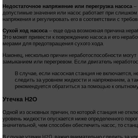
– 
Недостаточное напряжение или перегрузка насоса
допустимые значения или насос работает при слишком 
напряжения и регулировать его в соответствии с требо
– еще одна возможная причина нераб
Сухой ход насоса
Это может привести к повреждению насоса и его нераб
мерами для предотвращения сухого хода.
Наконец, несколько причин неработоспособности могут
замыканием или перегревом. Если двигатель неработо
В случае, если насосная станция не включается, 
следить за уровнем жидкости и напряжением, а та
рекомендуется обратиться за помощью к опытному
Утечка H2O
Одной из основных причин, по которой станция не откл
уровень жидкости опускается ниже определенного порог
значительной, чем способен обеспечить насос, то стан
В случае утечки H2O, важно внимательно следить за ур