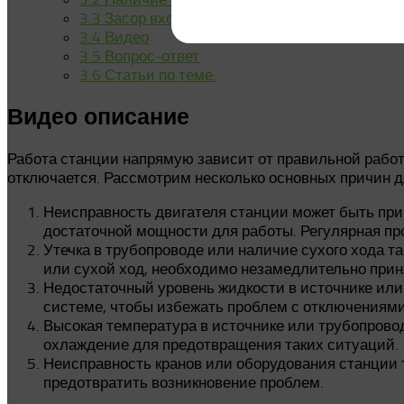
3.3
Засор входного фильтра
3.4
Видео
3.5
Вопрос-ответ
3.6
Статьи по теме:
Видео описание
Работа станции напрямую зависит от правильной работ
отключается. Рассмотрим несколько основных причин 
Неисправность двигателя станции может быть при
достаточной мощности для работы. Регулярная пр
Утечка в трубопроводе или наличие сухого хода т
или сухой ход, необходимо незамедлительно прин
Недостаточный уровень жидкости в источнике или
системе, чтобы избежать проблем с отключениями
Высокая температура в источнике или трубопрово
охлаждение для предотвращения таких ситуаций.
Неисправность кранов или оборудования станции 
предотвратить возникновение проблем.