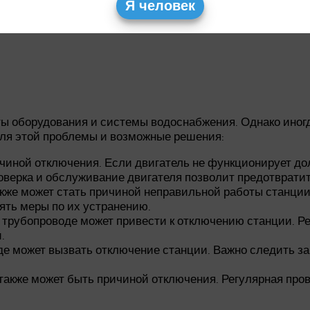
Я человек
ы оборудования и системы водоснабжения. Однако иногд
для этой проблемы и возможные решения:
чиной отключения. Если двигатель не функционирует до
оверка и обслуживание двигателя позволит предотвратит
акже может стать причиной неправильной работы станции
ять меры по их устранению.
 трубопроводе может привести к отключению станции. Ре
.
де может вызвать отключение станции. Важно следить з
также может быть причиной отключения. Регулярная про