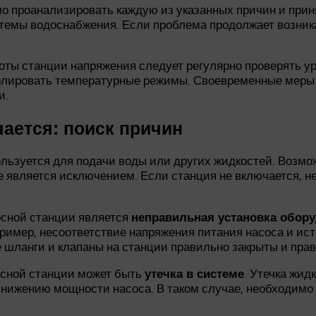
 проанализировать каждую из указанных причин и прин
темы водоснабжения. Если проблема продолжает возника
оты станции напряжения следует регулярно проверять ур
олировать температурные режимы. Своевременные меры
и.
ается: поиск причин
ользуется для подачи воды или других жидкостей. Возмо
е является исключением. Если станция не включается, н
осной станции является
неправильная установка обор
имер, несоответствие напряжения питания насоса и исто
е шланги и клапаны на станции правильно закрыты и пра
осной станции может быть
. Утечка жид
утечка в системе
 снижению мощности насоса. В таком случае, необходимо