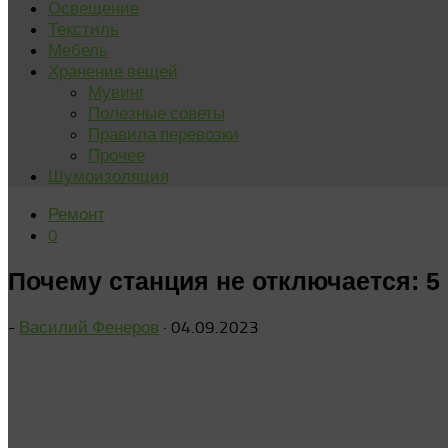
Освещение
Текстиль
Мебель
Хранение вещей
Мувинг
Полезные советы
Правила перевозки
Прочее
Шумоизоляция
Ремонт
0
Почему станция не отключается: 5
-
Василий Фенеров
·
04.09.2023