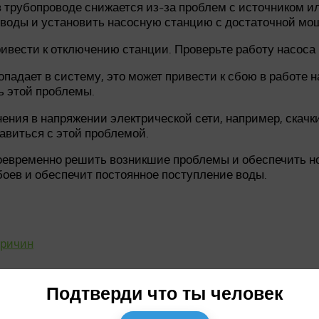
 трубопроводе снижается из-за проблем с источником ил
к воды и установить насосную станцию с достаточной мо
ивести к отключению станции. Проверьте работу насоса 
опадает в систему, это может привести к сбою в работе
ь этой проблемы.
нения в напряжении электрической сети, например, скачк
авиться с этой проблемой.
воевременно решить возникшие проблемы и обеспечить н
боев и обеспечит постоянное поступление воды.
причин
Подтверди что ты человек