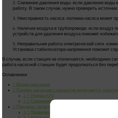
2. Снижение давления воды: если давление воды в
работу. В таком случае, нужно проверить источни
3. Неисправность насоса: поломка насоса может пр
4. Наличие воздуха в трубопроводе: если воздух п
устройств для удаления воздуха поможет избежат
5. Неправильная работа электрической сети: изме
Установка стабилизатора напряжения поможет спр
В случае, если станция не отключается, необходимо с
работа насосной станции будет продолжаться без пере
Оглавление:
1
Видео описание
2
Почему насосная станция не включается: поиск 
2.1
Утечка H2O
2.2
Снижение уровня воды
3
Причины, по которым станция не отключается
3.1
Проверка гидравлического аккумулятора
3.2
Наличие воздуха в насосе