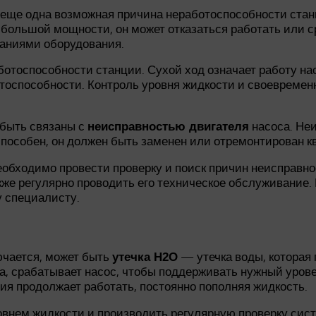
еще одна возможная причина неработоспособности стан
большой мощности, он может отказаться работать или с
ваниями оборудования.
отоспособности станции. Сухой ход означает работу нас
отоспособности. Контроль уровня жидкости и своевреме
 быть связаны с
насоса. Неи
неисправностью двигателя
способен, он должен быть заменен или отремонтирован
необходимо провести проверку и поиск причин неисправн
кже регулярно проводить его техническое обслуживание
 специалисту.
ючается, может быть
— утечка воды, которая 
утечка H2O
а, срабатывает насос, чтобы поддерживать нужный урове
ция продолжает работать, постоянно пополняя жидкость.
овнем жидкости и производить регулярную проверку сист