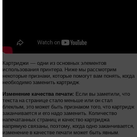
Картриджи — одни из основных элементов
использования принтера. Ниже мы рассмотрим
некоторые признаки, которые помогут вам понять, когда
необходимо заменить картридж.
Если вы заметили, что
Изменение качества печати:
текста на странице стало меньше или он стал
блеклым, это может быть признаком того, что картридж
заканчивается и его надо заменить. Количество
напечатанных страниц и качество картриджа
напрямую связаны, поэтому, когда одно заканчивается,
изменение в качестве печати может быть явным.