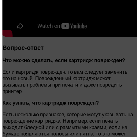
Вопрос-ответ
Что можно сделать, если картридж поврежден?
Если картридж поврежден, то вам следует заменить
его на новый. Поврежденный картридж может
вызывать проблемы при печати и даже повредить
принтер.
Как узнать, что картридж поврежден?
Есть несколько признаков, которые могут указывать на
повреждение картриджа. Например, если печать
выходит бледной или с размытыми краями, если на
бумаге появляются полосы или пятна, то это может