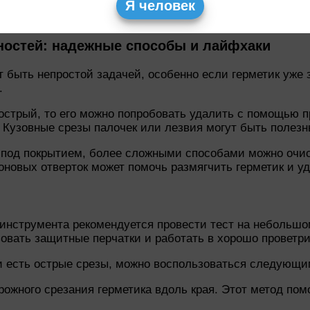
верхностей в ванне требует терпения и аккуратности. 
Я человек
анить гладкую и безупречную поверхность пластика.
хностей: надежные способы и лайфхаки
 быть непростой задачей, особенно если герметик уже з
.
 острый, то его можно попробовать удалить с помощью 
. Кузовные срезы палочек или лезвия могут быть полез
я под покрытием, более сложными способами можно очис
новых отверток может помочь размягчить герметик и уд
нструмента рекомендуется провести тест на небольшом 
ьзовать защитные перчатки и работать в хорошо провет
и есть острые срезы, можно воспользоваться следующ
ожного срезания герметика вдоль края. Этот метод помо