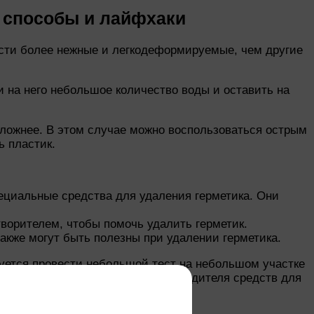
е способы и лайфхаки
ости более нежные и легкодеформируемые, чем другие
и на него небольшое количество воды и оставить на
сложнее. В этом случае можно воспользоваться острым
ь пластик.
пециальные средства для удаления герметика. Они
ворителем, чтобы помочь удалить герметик.
акже могут быть полезны при удалении герметика.
дуется провести небольшой тест на небольшом участке
нструкции и рекомендации производителя средств для