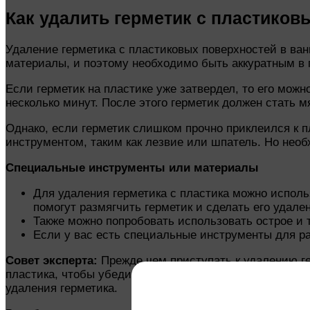
Как удалить герметик с пластиков
Удаление герметика с пластиковых поверхностей в ва
материалы, и поэтому необходимо быть аккуратным в п
Если герметик на пластике уже затвердел, то его можн
несколько минут. После этого герметик должен стать м
Однако, если герметик слишком прочно приклеился к п
инструментом, таким как лезвие или шпатель. Но нео
Специальные инструменты или материалы
Для удаления герметика с пластика можно исполь
помогут размягчить герметик и сделать его удале
Также можно попробовать использовать острое и 
Если у вас есть специальные инструменты для ра
Совет эксперта:
Прежде чем приступать к удалению ге
пластика, чтобы убедиться, что выбранный метод не п
удаления герметика.