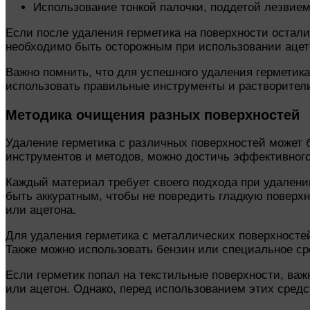
Использование тонкой палочки, поддетой лезвием,
Если после удаления герметика на поверхности остал
необходимо быть осторожным при использовании ацето
Важно помнить, что для успешного удаления герметика
использовать правильные инструменты и растворители,
Методика очищения разных поверхностей
Удаление герметика с различных поверхностей может 
инструментов и методов, можно достичь эффективного
Каждый материал требует своего подхода при удалени
быть аккуратным, чтобы не повредить гладкую поверхн
или ацетона.
Для удаления герметика с металлических поверхносте
Также можно использовать бензин или специальное ср
Если герметик попал на текстильные поверхности, важ
или ацетон. Однако, перед использованием этих средс