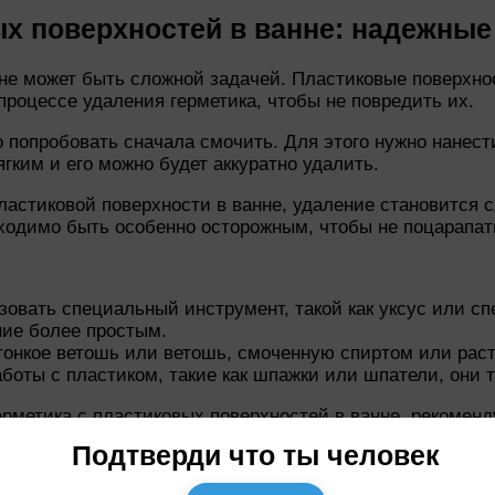
ых поверхностей в ванне: надежны
нне может быть сложной задачей. Пластиковые поверхн
роцессе удаления герметика, чтобы не повредить их.
о попробовать сначала смочить. Для этого нужно нанест
ягким и его можно будет аккуратно удалить.
ластиковой поверхности в ванне, удаление становится 
бходимо быть особенно осторожным, чтобы не поцарапат
зовать специальный инструмент, такой как уксус или с
ние более простым.
тонкое ветошь или ветошь, смоченную спиртом или раст
боты с пластиком, такие как шпажки или шпатели, они т
рметика с пластиковых поверхностей в ванне, рекомен
овредит покрытие. Также стоит обратить внимание на и
Подтверди что ты человек