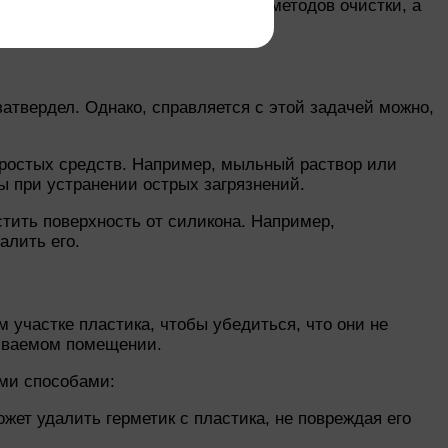
Правильный выбор инструментов и методов очистки, а
атвердел. Однако, справляется с этой задачей можно,
простых средств. Например, мыльный раствор или
ны при устранении острых загрязнений.
тить поверхность от силикона. Например,
алить его.
участке пластика, чтобы убедиться, что они не
риваемом помещении.
ими способами:
жет удалить герметик с пластика, не повреждая его