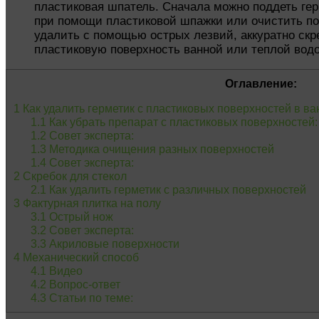
пластиковая шпатель. Сначала можно поддеть гер
при помощи пластиковой шпажки или очистить пов
удалить с помощью острых лезвий, аккуратно скр
пластиковую поверхность ванной или теплой вод
Оглавление:
1
Как удалить герметик с пластиковых поверхностей в в
1.1
Как убрать препарат с пластиковых поверхностей
1.2
Совет эксперта:
1.3
Методика очищения разных поверхностей
1.4
Совет эксперта:
2
Скребок для стекол
2.1
Как удалить герметик с различных поверхностей
3
Фактурная плитка на полу
3.1
Острый нож
3.2
Совет эксперта:
3.3
Акриловые поверхности
4
Механический способ
4.1
Видео
4.2
Вопрос-ответ
4.3
Статьи по теме: