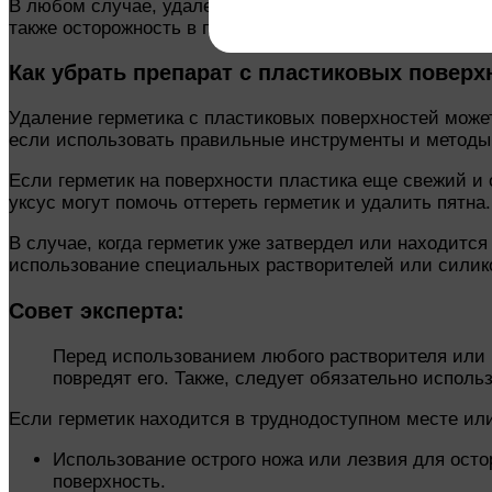
В любом случае, удаление герметика с пластиковых по
также осторожность в процессе удаления помогут сохр
Как убрать препарат с пластиковых повер
Удаление герметика с пластиковых поверхностей может
если использовать правильные инструменты и методы
Если герметик на поверхности пластика еще свежий и
уксус могут помочь оттереть герметик и удалить пятна
В случае, когда герметик уже затвердел или находитс
использование специальных растворителей или силико
Совет эксперта:
Перед использованием любого растворителя или и
повредят его. Также, следует обязательно испол
Если герметик находится в труднодоступном месте ил
Использование острого ножа или лезвия для остор
поверхность.