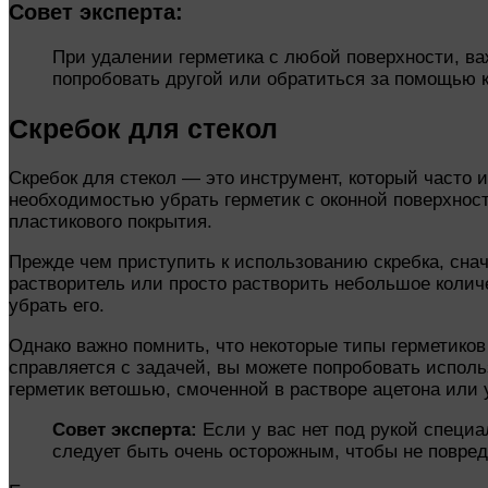
Совет эксперта:
При удалении герметика с любой поверхности, ва
попробовать другой или обратиться за помощью к
Скребок для стекол
Скребок для стекол — это инструмент, который часто 
необходимостью убрать герметик с оконной поверхност
пластикового покрытия.
Прежде чем приступить к использованию скребка, сна
растворитель или просто растворить небольшое количес
убрать его.
Однако важно помнить, что некоторые типы герметико
справляется с задачей, вы можете попробовать исполь
герметик ветошью, смоченной в растворе ацетона или 
Совет эксперта:
Если у вас нет под рукой специ
следует быть очень осторожным, чтобы не повред