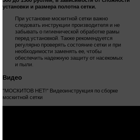
500 до 1500 рублей, в зависимости от сложности
установки и размера полотна сетки.
При установке москитной сетки важно
следовать инструкции производителя и не
забывать о гигиенической обработке рамы
перед установкой. Также рекомендуется
регулярно проверять состояние сетки и при
необходимости заменять ее, чтобы
обеспечить надежную защиту от насекомых
и пыли.
Видео
"МОСКИТОВ НЕТ!" Видеоинструкция по сборке
москитной сетки