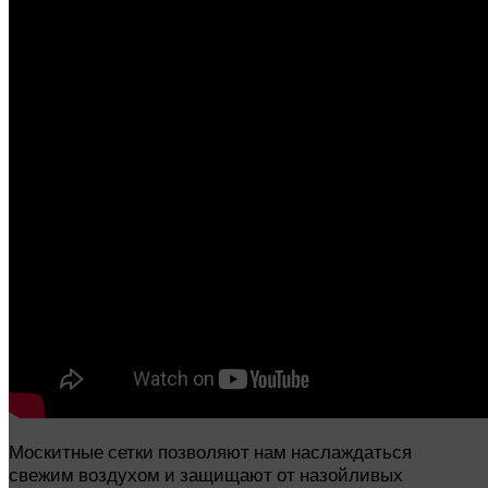
Москитные сетки позволяют нам наслаждаться
свежим воздухом и защищают от назойливых