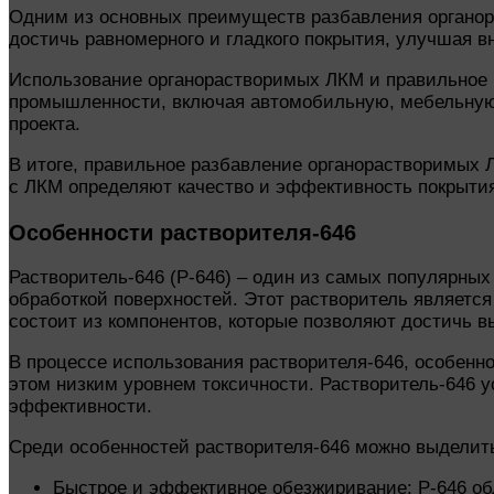
Одним из основных преимуществ разбавления органора
достичь равномерного и гладкого покрытия, улучшая 
Использование органорастворимых ЛКМ и правильное 
промышленности, включая автомобильную, мебельную, 
проекта.
В итоге, правильное разбавление органорастворимых 
с ЛКМ определяют качество и эффективность покрытия
Особенности растворителя-646
Растворитель-646 (Р-646) – один из самых популярны
обработкой поверхностей. Этот растворитель является
состоит из компонентов, которые позволяют достичь в
В процессе использования растворителя-646, особенн
этом низким уровнем токсичности. Растворитель-646 
эффективности.
Среди особенностей растворителя-646 можно выделит
Быстрое и эффективное обезжиривание: Р-646 об