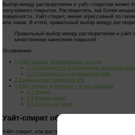
Выбор между растворителем и уайт-спиритом может быт
получаемого покрытия. Растворитель, как более мощно
поверхности. Уайт-спирит, менее агрессивный по свое
или лаков. В итоге, правильный выбор между раствор
Правильный выбор между растворителем и уайт-с
качественное нанесение покрытий.
Оглавление:
1
Уайт-спирит обезжиривает или нет
1.1
Особенности разбавления органораство
1.2
Особенности растворителя-646
2
Хранение растворителя 646
3
Уайт-спирит и керосин – в чем разница
3.1
Видео
3.2
Вопрос-ответ
3.3
Статьи по теме:
Уайт-спирит обезжиривает или нет
Уайт-спирит, или растворитель, является одним из 