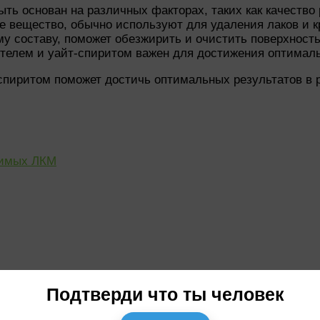
ь основан на различных факторах, таких как качество 
е вещество, обычно используют для удаления лаков и 
му составу, поможет обезжирить и очистить поверхност
ителем и уайт-спиритом важен для достижения оптимал
пиритом поможет достичь оптимальных результатов в 
римых ЛКМ
Подтверди что ты человек
самых популярных обезжиривающих средств, используем