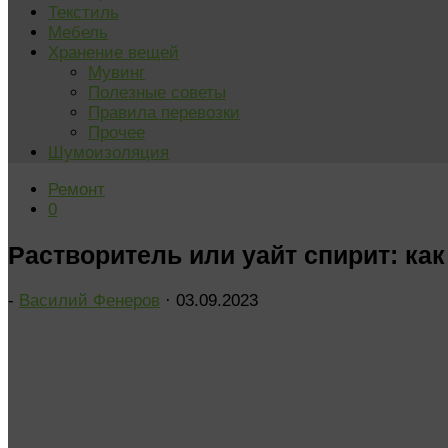
Текстиль
Мебель
Хранение вещей
Мувинг
Полезные советы
Правила перевозки
Прочее
Шумоизоляция
Ремонт
0
Растворитель или уайт спирит: ка
-
Василий Фенеров
·
03.09.2023