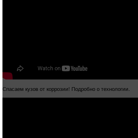
Спасаем кузов от коррозии! Подробно о технологии.