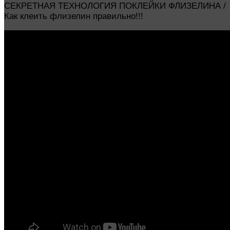
СЕКРЕТНАЯ ТЕХНОЛОГИЯ ПОКЛЕЙКИ ФЛИЗЕЛИНА /
Как клеить флизелин правильно!!!