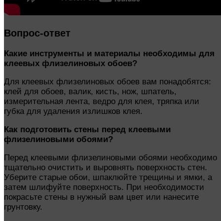
Вопрос-ответ
Какие инструменты и материалы необходимы для
клеевых флизелиновых обоев?
Для клеевых флизелиновых обоев вам понадобятся:
клей для обоев, валик, кисть, нож, шпатель,
измерительная лента, ведро для клея, тряпка или
губка для удаления излишков клея.
Как подготовить стены перед клеевыми
флизелиновыми обоями?
Перед клеевыми флизелиновыми обоями необходимо
тщательно очистить и выровнять поверхность стен.
Уберите старые обои, шпаклюйте трещины и ямки, а
затем шлифуйте поверхность. При необходимости
покрасьте стены в нужный вам цвет или нанесите
грунтовку.