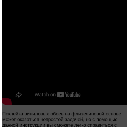
Поклейка виниловых обоев на флизелиновой основе
может оказаться непростой задачей, но с помощью
данной инструкции вы сможете легко справиться с