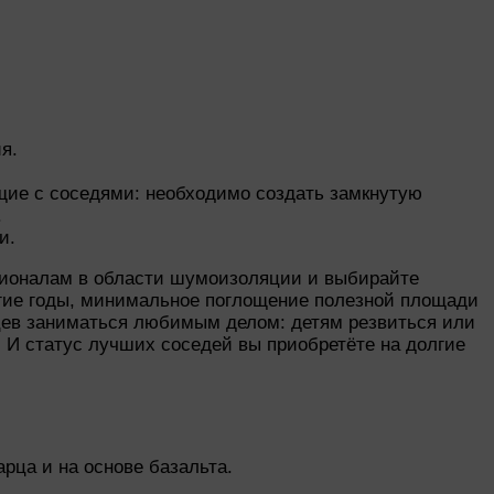
я.
щие с соседями: необходимо создать замкнутую
.
и.
сионалам в области шумоизоляции и выбирайте
лгие годы, минимальное поглощение полезной площади
дцев заниматься любимым делом: детям резвиться или
 И статус лучших соседей вы приобретёте на долгие
рца и на основе базальта.