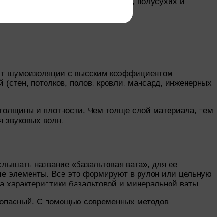
слоя в любых видах стяжек: сухих, полусухих и
го.
буют шумоизоляции с высоким коэффициентом
 (стен, потолков, полов, кровли, мансард, инженерных
толщины и плотности. Чем толще слой материала, тем
 звуковых волн.
слышать название «базальтовая вата», для ее
ие элементы. Все это формируют в рулон или цельную
на характеристики базальтовой и минеральной ваты.
езопасный. С помощью современных методов