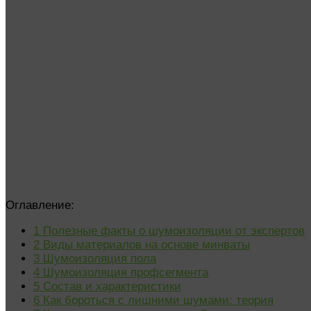
Оглавление:
1
Полезные факты о шумоизоляции от экспертов
2
Виды материалов на основе минваты
3
Шумоизоляция пола
4
Шумоизоляция профсегмента
5
Состав и характеристики
6
Как бороться с лишними шумами: теория