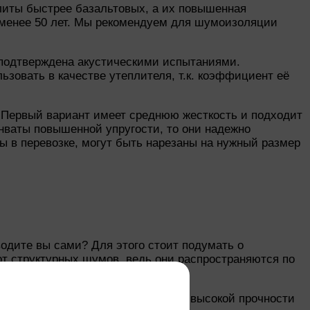
плиты быстрее базальтовых, а их повышенная
 менее 50 лет. Мы рекомендуем для шумоизоляции
 подтверждена акустическими испытаниями.
ьзовать в качестве утеплителя, т.к. коэффициент её
. Первый вариант имеет среднюю жесткость и подходит
инваты повышенной упругости, то они надежно
ты в перевозке, могут быть нарезаны на нужный размер
водите вы сами? Для этого стоит подумать о
т структурных шумов, ведь они распространяются по
ЗОВЕР Плавающий пол. Благодаря высокой прочности