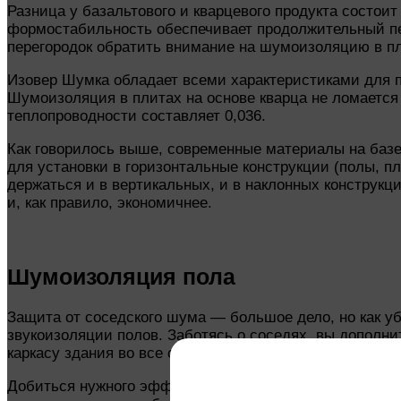
Разница у базальтового и кварцевого продукта состои
формостабильность обеспечивает продолжительный пе
перегородок обратить внимание на шумоизоляцию в п
Изовер Шумка обладает всеми характеристиками для 
Шумоизоляция в плитах на основе кварца не ломается п
теплопроводности составляет 0,036.
Как говорилось выше, современные материалы на базе
для установки в горизонтальные конструкции (полы, п
держаться и в вертикальных, и в наклонных конструкц
и, как правило, экономичнее.
Шумоизоляция пола
Защита от соседского шума — большое дело, но как уб
звукоизоляции полов. Заботясь о соседях, вы дополн
каркасу здания во все стороны и могут проникать к вам
Добиться нужного эффекта позволяет укладка под ст