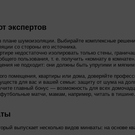
т экспертов
в плане шумоизоляции. Выбирайте комплексные решени
яции со стороны его источника.
ртире недостаточно изолировать только стены, гранича
общего пользования, т. е. получить «комнату в комнате»
ния не подходит: они должны быть упругими и мягким
ного помещения, квартиры или дома, доверяйте профес
муществ для вас и вашей семьи: защиту от шума на до
олучите главный бонус — возможность для всех домоча
 футбольные матчи, мамам, например, читать в тишине.
аты
орый выпускает несколько видов минваты: на основе ква