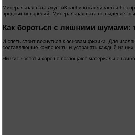
Минеральная вата АкустиKnauf изготавливается без п
вредных испарений. Минеральная вата не выделяет пыль
Как бороться с лишними шумами: 
И опять стоит вернуться к основам физики. Для изоля
составляющие компоненты и устранять каждый из ни
Низкие частоты хорошо поглощают материалы с наибол