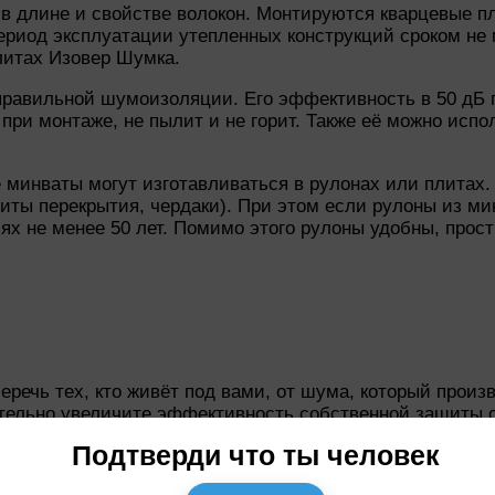
т в длине и свойстве волокон. Монтируются кварцевые 
риод эксплуатации утепленных конструкций сроком не
литах Изовер Шумка.
правильной шумоизоляции. Его эффективность в 50 дБ
ри монтаже, не пылит и не горит. Также её можно испол
 минваты могут изготавливаться в рулонах или плитах
литы перекрытия, чердаки). При этом если рулоны из м
иях не менее 50 лет. Помимо этого рулоны удобны, прос
еречь тех, кто живёт под вами, от шума, который произ
ительно увеличите эффективность собственной защиты о
 в квартиру даже через пол.
Подтверди что ты человек
яжку специализированной жёсткой минваты, например И