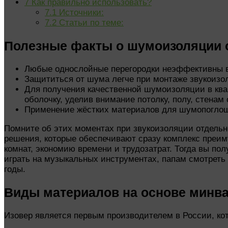
7
Как правильно использовать?
7.1
Источники:
7.2
Статьи по теме:
Полезные факты о шумоизоляции о
Любые однослойные перегородки неэффективны 
Защититься от шума легче при монтаже звукоизол
Для получения качественной шумоизоляции в ква
оболочку, уделив внимание потолку, полу, стенам 
Применение жёстких материалов для шумопоглоще
Помните об этих моментах при звукоизоляции отдель
решения, которые обеспечивают сразу комплекс преи
комнат, экономию времени и трудозатрат. Тогда вы п
играть на музыкальных инструментах, папам смотреть
годы.
Виды материалов на основе минв
Изовер является первым производителем в России, кот