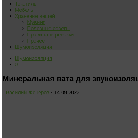
Текстиль
Мебель
Хранение вещей
Мувинг
Полезные советы
Правила перевозки
Прочее
Шумоизоляция
Шумоизоляция
0
Минеральная вата для звукоизоля
-
Василий Фенеров
·
14.09.2023