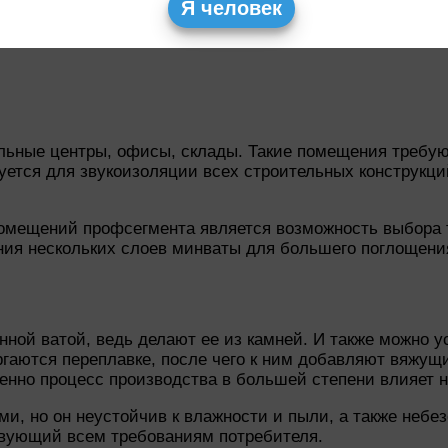
, поэтому применяется в качестве вибродемпфирующего 
Я человек
 ударного шума под перекрытием и на 13 дБ — воздушно
тельные центры, офисы, склады. Такие помещения тре
ется для звукоизоляции всех строительных конструкций
омещений профсегмента является возможность выбора 
ия нескольких слоев минваты для большего поглощения
ной ватой, ведь делают ее из камней. И также можно у
гаются переплавке, после чего к ним добавляют вяжущ
енно процесс производства в большей степени влияет 
и, но он неустойчив к влажности и пыли, а также неб
твующий всем требованиям потребителя.