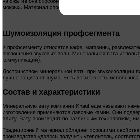
на сжатие она способна нести значительные нагрузки
мокрых. Материал способен на 44 дБ снизить уровень
Шумоизоляция профсегмента
К профсегменту относятся кафе, магазины, развлека
поглощения звуковых волн. Минеральная вата использу
коммуникаций).
Достоинством минеральной ваты при звукоизоляции п
лучше защита от шума. Есть возможность использован
Состав и характеристики
Минеральную вату компании Knauf еще называют камен
изготовления применяются лавовые камни. Они подвер
плиту. Вату производят по различным технологиям, им
Традиционный материал обладает хорошими свойствам
производства удалось получить утеплитель, соответс