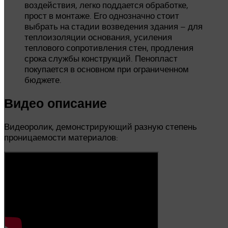
воздействия, легко поддается обработке,
прост в монтаже. Его однозначно стоит
выбрать на стадии возведения здания – для
теплоизоляции основания, усиления
теплового сопротивления стен, продления
срока службы конструкций. Пенопласт
покупается в основном при ограниченном
бюджете.
Видео описание
Видеоролик, демонстрирующий разную степень
проницаемости материалов: