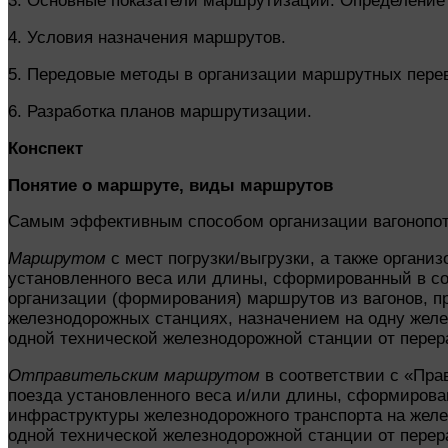
3. Основные показатели маршрутизации. Определение
4. Условия назначения маршрутов.
5. Передовые методы в организации маршрутных перев
6. Разработка планов маршрутизации.
Конспект
Понятие о маршруте, виды маршрутов
Самым эффективным способом организации вагонопото
Маршрутом
с мест погрузки/выгрузки, а также органи
установленного веса или длины, сформированный в с
организации (формирования) маршрутов из вагонов, п
железнодорожных станциях, назначением на одну жел
одной технической железнодорожной станции от перер
Отправительским маршрутом
в соответствии с «Пра
поезда установленного веса и/или длины, сформирова
инфраструктуры железнодорожного транспорта на жел
одной технической железнодорожной станции от перер