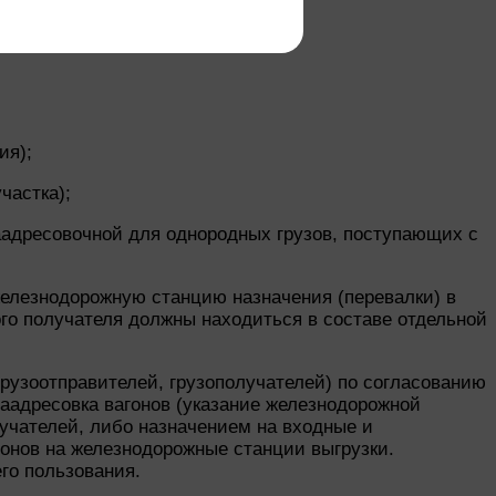
ия);
частка);
аадресовочной для однородных грузов, поступающих с
елезнодорожную станцию назначения (перевалки) в
ого получателя должны находиться в составе отдельной
рузоотправителей, грузополучателей) по согласованию
аадресовка вагонов (указание железнодорожной
лучателей, либо назначением на входные и
онов на железнодорожные станции выгрузки.
го пользования.