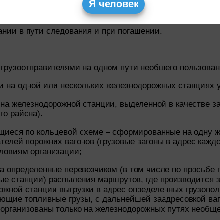
Я человек
ании в пути следования и при погашении.
 грузоотправителями на одном пути необщего пользован
и на одной или нескольких железнодорожных станциях у
на железнодорожной станции, выделенной в качестве з
о района).
иеся по кольцевой схеме – сформированные на одну ж
ателей порожних вагонов (грузовые вагоны в адрес кажд
ловиям организации;
определенные перевозчиком (в том числе по просьбе г
е станции) распыления маршрутов, где производится з
ожной станции выгрузки в адрес определенных грузопо
ющие топливные грузы, с дальнейшей заадресовкой ваг
организованы только на железнодорожных путях необще