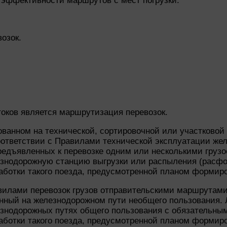
 эффективности маршрутов с мест погрузки.
озок.
ков является маршрутизация перевозок.
зованном на технической, сортировочной или участково
оответствии с Правилами технической эксплуатации же
редъявленных к перевозке одним или несколькими грузо
езнодорожную станцию выгрузки или распыления (расф
аботки такого поезда, предусмотренной планом формиро
вилами перевозок грузов отправительскими маршрутами
нный на железнодорожном пути необщего пользования. 
езнодорожных путях общего пользования с обязательны
аботки такого поезда, предусмотренной планом формиро