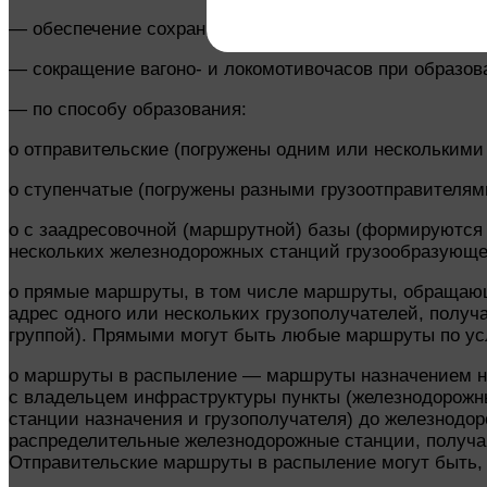
— обеспечение сохранности груза;
— сокращение вагоно- и локомотивочасов при образов
— по способу образования:
o отправительские (погружены одним или несколькими
o ступенчатые (погружены разными грузоотправителям
o с заадресовочной (маршрутной) базы (формируются 
нескольких железнодорожных станций грузообразующег
o прямые маршруты, в том числе маршруты, обращающ
адрес одного или нескольких грузополучателей, получ
группой). Прямыми могут быть любые маршруты по ус
o маршруты в распыление — маршруты назначением на 
с владельцем инфраструктуры пункты (железнодорожны
станции назначения и грузополучателя) до железнодор
распределительные железнодорожные станции, получа
Отправительские маршруты в распыление могут быть, 