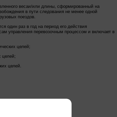
вленного весаи/или длины, сформированный на
обождения в пути следования не менее одной
рузовых поездов.
ся один раз в год на период его действия
сам управления перевозочным процессом и включает в
ических целей;
 целей;
ких целей.
пути следования);