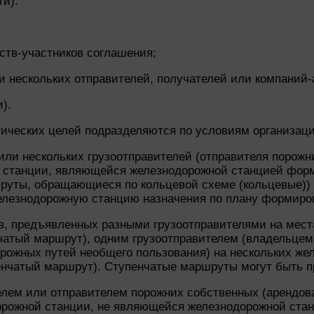
ги).
ств-участников соглашения;
и нескольких отправителей, получателей или компаний-
).
ических целей подразделяются по условиям организаци
или нескольких грузоотправителей (отправителя порожни
й станции, являющейся железнодорожной станцией форм
руты, обращающиеся по кольцевой схеме (кольцевые))
лезнодорожную станцию назначения по плану формиров
в, предъявленных разными грузоотправителями на мест
чатый маршрут), одним грузоотправителем (владельцем
рожных путей необщего пользования) на нескольких же
пенчатый маршрут). Ступенчатые маршруты могут быть 
телем или отправителем порожних собственных (арендов
орожной станции, не являющейся железнодорожной стан