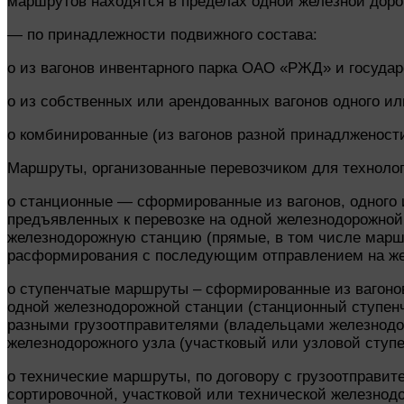
маршрутов находятся в пределах одной железной доро
— по принадлежности подвижного состава:
o из вагонов инвентарного парка ОАО «РЖД» и государ
o из собственных или арендованных вагонов одного ил
o комбинированные (из вагонов разной принадлжености
Маршруты, организованные перевозчиком для технолог
o станционные
—
сформированные из вагонов, одного 
предъявленных к перевозке на одной железнодорожно
железнодорожную станцию (прямые, в том числе марш
расформирования с последующим отправлением на же
o ступенчатые маршруты – сформированные из вагоно
одной железнодорожной станции (станционный ступен
разными грузоотправителями (владельцами железнодо
железнодорожного узла (участковый или узловой сту
o технические маршруты, по договору с грузоотправи
сортировочной, участковой или технической железнод