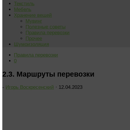
Текстиль
Мебель
Хранение вещей
Мувинг
Полезные советы
Правила перевозки
Прочее
Шумоизоляция
Правила перевозки
0
2.3. Маршруты перевозки
-
Игорь Воскресенский
·
12.04.2023