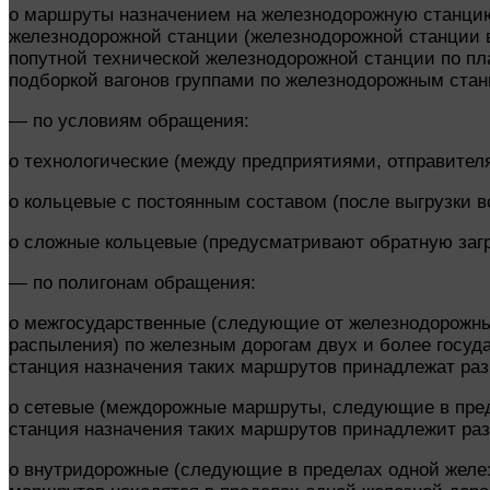
o маршруты назначением на железнодорожную станци
железнодорожной станции (железнодорожной станции вы
попутной технической железнодорожной станции по пл
подборкой вагонов группами по железнодорожным стан
— по условиям обращения:
o технологические (между предприятиями, отправител
o кольцевые с постоянным составом (после выгрузки 
o сложные кольцевые (предусматривают обратную загр
— по полигонам обращения:
o межгосударственные (следующие от железнодорожны
распыления) по железным дорогам двух и более госу
станция назначения таких маршрутов принадлежат р
o сетевые (междорожные маршруты, следующие в пред
станция назначения таких маршрутов принадлежит р
o внутридорожные (следующие в пределах одной желе