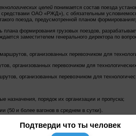
ехнологических целей
понимается состав поезда устано
 средствами ОАО «РЖД»), с обязательным условиемосв
такого поезда, предусмотренной планом формированияг
ть плана формирования грузовых поездов, разрабатывает
дается заместителем генерального директора по вопро
маршрутов, организованных перевозчиком для технолог
ов, организованных перевозчиком для технологических
рутов, организованных перевозчиком для технологичес
 назначения, порядок их организации и пропуска;
 (50 и более вагонов в среднем в сутки).
Подтверди что ты человек
елезнодорожных станциях (исключаются переработки в 