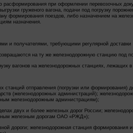
ю расформирования при оформлении перевозочных доку
грузки груженого вагона, подачи под погрузку порожнег
ану формирования поездов, либо назначением на железн
циям назначения.
ями и получателями, требующими регулярной доставки г
возвращаются на ту же железнодорожную станцию под по
узку вагонов на железнодорожных станциях, лежащих в 
х станций отправления (погрузки или формирования) д
дарств (железнодорожных администраций); железнодоро
азным железнодорожным администрациям);
елах двух и более железных дорог России; железнодо
азным железным дорогам ОАО «РЖД»);
зной дороги; железнодорожная станция формирования и