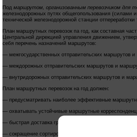
Под
маршрутом, организованным перевозчиком для т
железнодорожных путях общегопользования (силами и
технической железнодорожной станции отпереработки 
План маршрутных перевозок па год, как составная час
Центральной дирекцией управления движением, утверж
себя перечень назначений маршрутов:
— межгосударственных отправительских маршрутов и 
— междорожных отправительских маршрутов и маршрут
— внутридорожных отправительских маршрутов и марш
План маршрутных перевозок на год должен:
— предусматривать наиболее эффективные маршрутные
— охватывать устойчивые маршрутные корреспонденции
— быстрая доставка грузов;
— сокращение сортировочной работы на технических ж