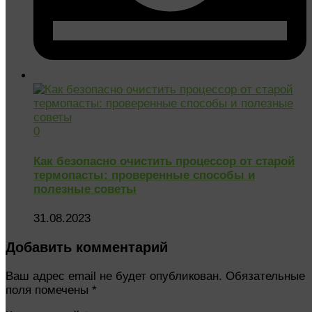
0
Как безопасно очистить процессор от старой
термопасты: проверенные способы и
полезные советы
31.08.2023
Добавить комментарий
Ваш адрес email не будет опубликован.
Обязательные
поля помечены
*