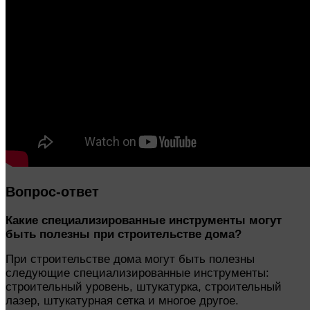
Вопрос-ответ
Какие специализированные инструменты могут
быть полезны при строительстве дома?
При строительстве дома могут быть полезны
следующие специализированные инструменты:
строительный уровень, штукатурка, строительный
лазер, штукатурная сетка и многое другое.