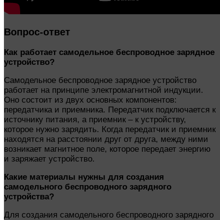
Вопрос-ответ
Как работает самодельное беспроводное зарядное
устройство?
Самодельное беспроводное зарядное устройство
работает на принципе электромагнитной индукции.
Оно состоит из двух основных компонентов:
передатчика и приемника. Передатчик подключается к
источнику питания, а приемник – к устройству,
которое нужно зарядить. Когда передатчик и приемник
находятся на расстоянии друг от друга, между ними
возникает магнитное поле, которое передает энергию
и заряжает устройство.
Какие материалы нужны для создания
самодельного беспроводного зарядного
устройства?
Для создания самодельного беспроводного зарядного