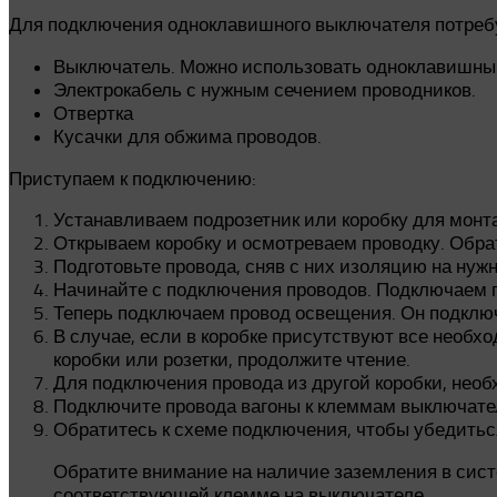
Для подключения одноклавишного выключателя потре
Выключатель. Можно использовать одноклавишный
Электрокабель с нужным сечением проводников.
Отвертка
Кусачки для обжима проводов.
Приступаем к подключению:
Устанавливаем подрозетник или коробку для монта
Открываем коробку и осмотреваем проводку. Обрат
Подготовьте провода, сняв с них изоляцию на нужн
Начинайте с подключения проводов. Подключаем п
Теперь подключаем провод освещения. Он подключ
В случае, если в коробке присутствуют все необх
коробки или розетки, продолжите чтение.
Для подключения провода из другой коробки, нео
Подключите провода вагоны к клеммам выключате
Обратитесь к схеме подключения, чтобы убедитьс
Обратите внимание на наличие заземления в систе
соответствующей клемме на выключателе.