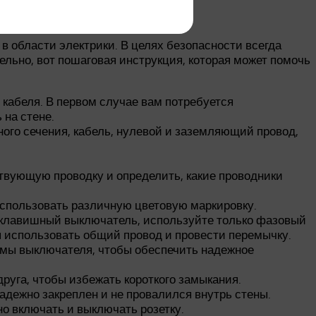
в области электрики. В целях безопасности всегда
льно, вот пошаговая инструкция, которая может помочь
кабеля. В первом случае вам потребуется
 на стене.
ого сечения, кабель, нулевой и заземляющий провод,
твующую проводку и определить, какие проводники
спользовать различную цветовую маркировку.
оклавишный выключатель, используйте только фазовый
я использовать общий провод и провести перемычку.
еммы выключателя, чтобы обеспечить надежное
руга, чтобы избежать короткого замыкания.
дежно закреплен и не провалился внутрь стены.
о включать и выключать розетку.