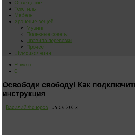
Освещение
Текстиль
Мебель
Хранение вещей
Мувинг
Полезные советы
Правила перевозки
Прочее
Шумоизоляция
Ремонт
0
Освободи свободу! Как подключит
инструкция
-
Василий Фенеров
·
04.09.2023