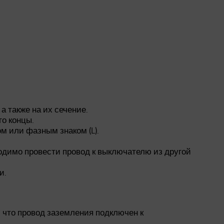
 также на их сечение.
го концы.
 или фазным знаком (L).
ходимо провести провод к выключателю из другой
и.
 что провод заземления подключен к