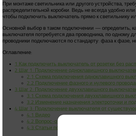
При монтаже светильника или другого устройства, тре
распределительной коробки. Ведь не всегда удобно или
чтобы подключить выключатель прямо к светильнику ил
Основной выбор в таком подключении — определить, к
выключателя потребуется два проводника, по одному д
проводники подключаются по стандарту: фаза к фазе, н
Оглавление:
1
Как подключить выключатель от розетки без рас
2
Шаг 1: Подключение одноклавишного выключате
2.1
Схема подключения одноклавишного выклю
2.2
Подключение фазного и нулевого провода 
3
Шаг 2: Подключение двухклавишного выключате
3.1
Схема подключения двухклавишного выклю
3.2
Изменение назначения электроточки и по
4
Шаг 3: Подключение выключателя от существую
4.1
Видео
4.2
Вопрос-ответ
4.3
Статьи по теме: