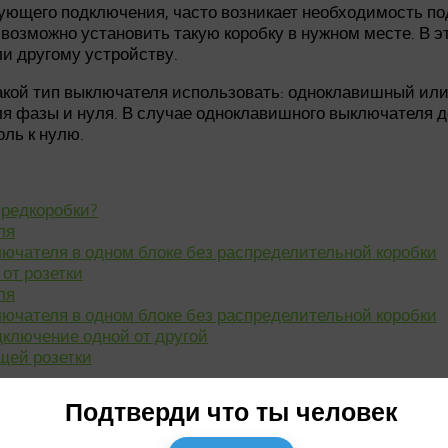
бующего подключения, часто возникает необходимость п
 возможно установить такую коробку в нужном месте. В 
и другому устройству.
акой тип выключателя использовать: одноклавишный ил
ля фазы и нуля. В случае одноклавишного выключателя 
оль к нулю.
предкоробки?
ля
чателя в одном блоке без распределительной коробки
от розетки
ля
чателя в одном блоке без распределительной коробки
дключение одной от другой
щей розетки
Подтверди что ты человек