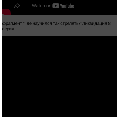
фрагмент "Где научился так стрелять?"Ликвидация 8
серия