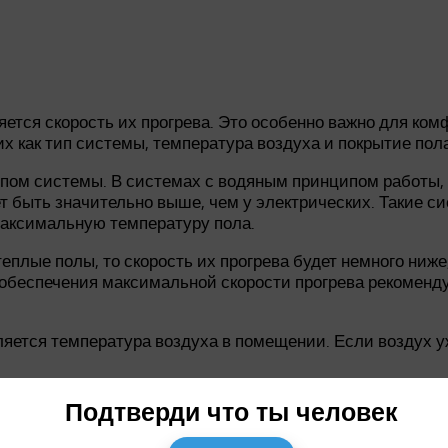
ется скорость их прогрева. Это особенно важно для ко
их как тип системы, температура воздуха и покрытие пола
ипом системы. В системах с водяным принципом работы,
ет быть значительно выше, чем у электрических. Такие 
максимальную температуру пола.
лые полы, то скорость их прогрева будет немного ниже,
обеспечения максимальной скорости прогрева рекоменду
яется температура воздуха в помещении. Если воздух уж
т также обратить внимание на регулировку температур
Подтверди что ты человек
и. Регулирование температуры позволяет достичь комфо