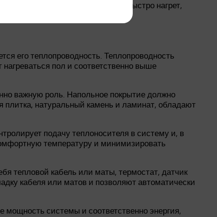
. Если вам важно, чтобы пол был быстро нагрет,
ется его теплопроводность. Теплопроводность
 нагреваться пол и соответственно выше
енно важную роль. Напольное покрытие должно
я плитка, натуральный камень и ламинат, обладают
тролирует подачу теплоносителя в систему и, в
 комфортную температуру и минимизировать
бя тепловой кабель или маты, термостат, датчик
адку кабеля или матов и позволяют автоматически
 мощность системы и соответственно энергия,