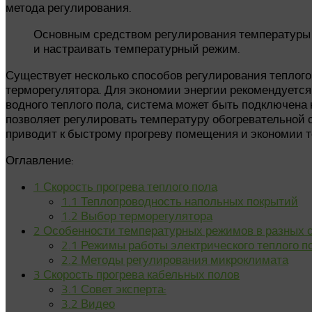
метода регулирования.
Основным средством регулирования температуры в
и настраивать температурный режим.
Существует несколько способов регулирования теплог
терморегулятора. Для экономии энергии рекомендуется
водного теплого пола, система может быть подключена 
позволяет регулировать температуру обогревательной 
приводит к быстрому прогреву помещения и экономии т
Оглавление:
1
Скорость прогрева теплого пола
1.1
Теплопроводность напольных покрытий
1.2
Выбор терморегулятора
2
Особенности температурных режимов в разных 
2.1
Режимы работы электрического теплого п
2.2
Методы регулирования микроклимата
3
Скорость прогрева кабельных полов
3.1
Совет эксперта:
3.2
Видео