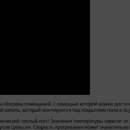
 обогрева помещений, с помощью которой можно достич
 кабель, который монтируется под покрытием пола и ос
трический теплый пол? Значения температуры зависят от
дусов Цельсия. Скорость прогревания может значительно