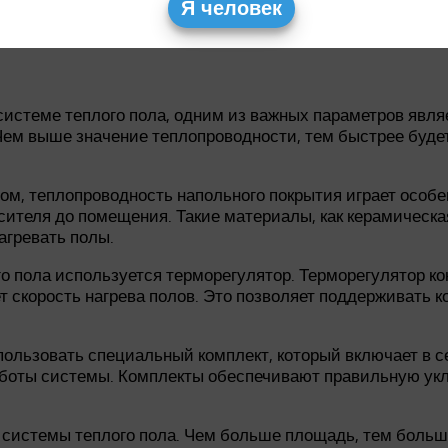
Я человек
мание на его характеристики, включая скорость прогрева
можностью регулировки температуры.
системе теплого пола, одним из важных параметров явля
Чем выше значение теплопроводности, тем быстрее будет
вом, теплопроводность напольного покрытия играет особ
ителя до помещения. Такие материалы, как керамическа
агревать полы.
 пола используется терморегулятор. Терморегулятор кон
т скорость нагрева полов. Это позволяет поддерживать
ользовать специальный комплект, который включает в се
боты системы. Комплекты обеспечивают правильную укл
системы теплого пола. Чем больше площадь, тем больше