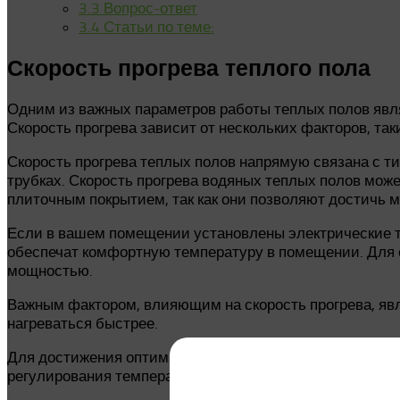
3.3
Вопрос-ответ
3.4
Статьи по теме:
Скорость прогрева теплого пола
Одним из важных параметров работы теплых полов явля
Скорость прогрева зависит от нескольких факторов, так
Скорость прогрева теплых полов напрямую связана с т
трубках. Скорость прогрева водяных теплых полов мож
плиточным покрытием, так как они позволяют достичь 
Если в вашем помещении установлены электрические теп
обеспечат комфортную температуру в помещении. Для 
мощностью.
Важным фактором, влияющим на скорость прогрева, явл
нагреваться быстрее.
Для достижения оптимальной скорости прогрева следуе
регулирования температуры вручную или автоматическ