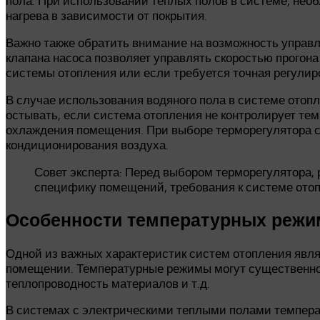
пола. При использовании теплых полов в системе, нео
нагрева в зависимости от покрытия.
Важно также обратить внимание на возможность управ
клапана насоса позволяет управлять скоростью прогон
системы отопления или если требуется точная регулир
В случае использования водяного пола в системе отоп
остывать, если система отопления не контролирует те
охлаждения помещения. При выборе терморегулятора с
кондиционирования воздуха.
Совет эксперта: Перед выбором терморегулятора,
специфику помещений, требования к системе отоп
Особенности температурных режи
Одной из важных характеристик систем отопления явля
помещении. Температурные режимы могут существенно р
теплопроводность материалов и т.д.
В системах с электрическими теплыми полами темпер