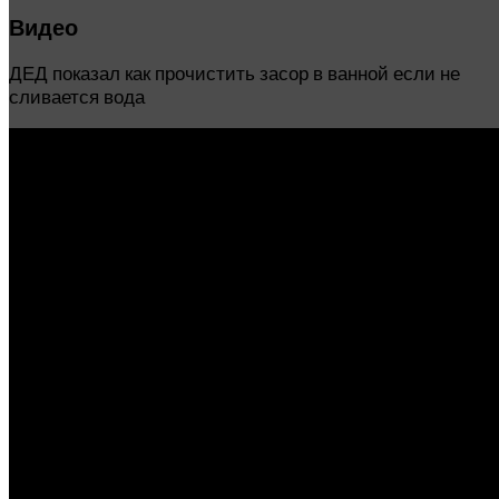
Видео
ДЕД показал как прочистить засор в ванной если не
сливается вода