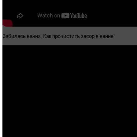
Забилась ванна. Как прочистить засор в ванне