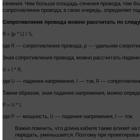
сечения. Чем больше площадь сечения провода, тем бол
сопротивление провода, в свою очередь, определяет п
Сопротивление провода можно рассчитать по сле
R = (ρ * L) / S,
где R — сопротивление провода, ρ — удельное сопроти
Зная сопротивление провода, можно рассчитать падени
U = I * R,
где U — падение напряжения, I — ток, R — сопротивлен
Таким образом, зная падение напряжения, можно опред
P = U * I,
где P — мощность, U — падение напряжения, I — ток.
Важно помнить, что длина кабеля также влияет н
передать, уменьшается. Поэтому при проектирован