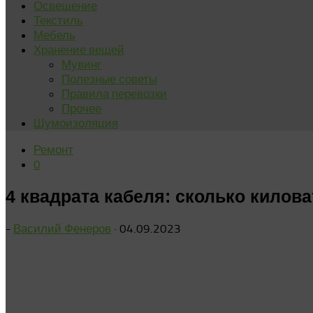
Освещение
Текстиль
Мебель
Хранение вещей
Мувинг
Полезные советы
Правила перевозки
Прочее
Шумоизоляция
Ремонт
0
4 квадрата кабеля: сколько килов
-
Василий Фенеров
·
04.09.2023