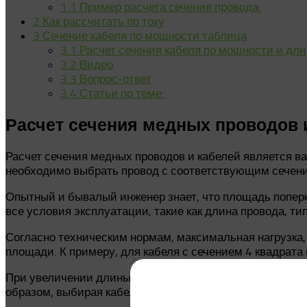
1.1
Пример расчета сечения провода:
2
Как рассчитать по току
3
Сечение кабеля по мощности таблица
3.1
Расчет сечения кабеля по мощности и дли
3.2
Видео
3.3
Вопрос-ответ
3.4
Статьи по теме:
Расчет сечения медных проводов 
Расчет сечения медных проводов и кабелей является в
необходимо выбрать провод с соответствующим сечени
Опытный и бывалый инженер знает, что площадь попер
все условия эксплуатации, такие как длина провода, т
Согласно техническим нормам, максимальная нагрузка, 
площади. К примеру, для кабеля с сечением 4 квадрата
При увеличении длины кабеля показательно, что сечен
образом, выбирая кабель для электросети всей квартир