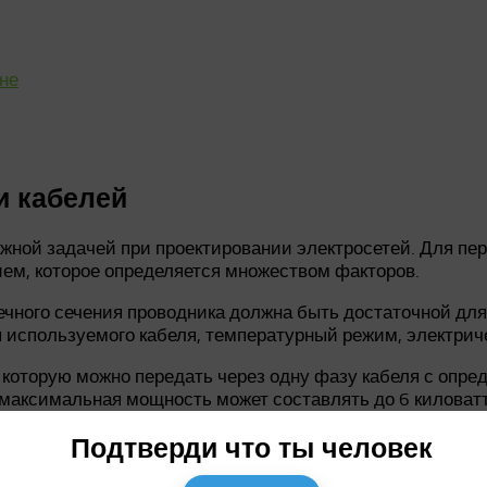
не
и кабелей
ажной задачей при проектировании электросетей. Для пе
ем, которое определяется множеством факторов.
ечного сечения проводника должна быть достаточной дл
ип используемого кабеля, температурный режим, электрич
которую можно передать через одну фазу кабеля с опред
 максимальная мощность может составлять до 6 киловатт
ие проводника должно быть большим. В противном случае
Подтверди что ты человек
ы, следует учитывать как минимальные, так и максималь