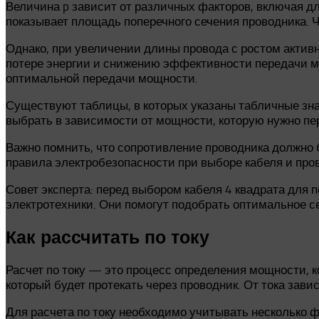
Величина p зависит от различных факторов, включая дл
показывает площадь поперечного сечения проводника. 
Однако, при увеличении длины провода с ростом активн
потере энергии и снижению эффективности передачи м
оптимальной передачи мощности.
Существуют таблицы, в которых указаны табличные зна
выбрать в зависимости от мощности, которую нужно пе
Важно помнить, что сопротивление проводника должно
правила электробезопасности при выборе кабеля и про
Совет эксперта: перед выбором кабеля 4 квадрата для
электротехники. Они помогут подобрать оптимальное с
Как рассчитать по току
Расчет по току — это процесс определения мощности, к
который будет протекать через проводник. От тока зави
Для расчета по току необходимо учитывать несколько ф