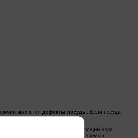
 причин являются
дефекты посуды
. Если посуда
может возникать шум.
ется до высоких температур, возникающий шум
рывно, это может указывать на проблемы с