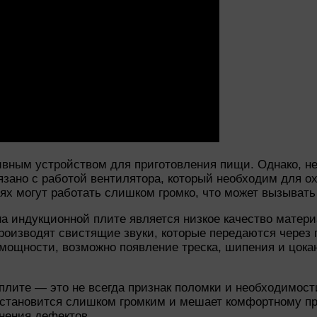
ным устройством для приготовления пищи. Однако, нес
вязано с работой вентилятора, который необходим для 
лях могут работать слишком громко, что может вызыват
 индукционной плите является низкое качество материа
производят свистящие звуки, которые передаются через
 мощности, возможно появление треска, шипения и цока
плите — это не всегда признак поломки и необходимост
 становится слишком громким и мешает комфортному п
нения дефектов.