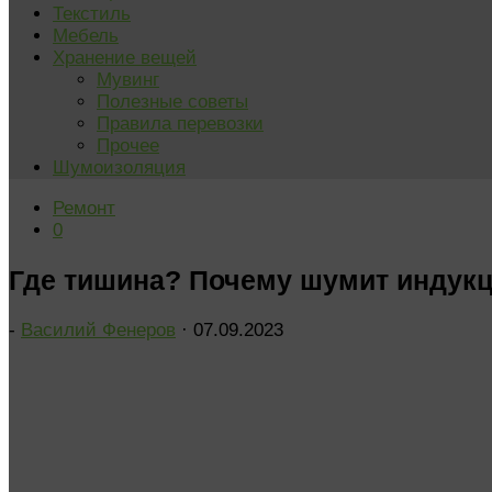
Текстиль
Мебель
Хранение вещей
Мувинг
Полезные советы
Правила перевозки
Прочее
Шумоизоляция
Ремонт
0
Где тишина? Почему шумит индук
-
Василий Фенеров
·
07.09.2023