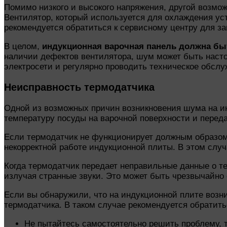
Помимо низкого и высокого напряжения, другой возм
Вентилятор, который используется для охлаждения ус
рекомендуется обратиться к сервисному центру для з
В целом,
индукционная варочная панель должна бы
наличии дефектов вентилятора, шум может быть наст
электросети и регулярно проводить техническое обслу
Неисправность термодатчика
Одной из возможных причин возникновения шума на ин
температуру посуды на варочной поверхности и переда
Если термодатчик не функционирует должным образом,
некорректной работе индукционной плиты. В этом случ
Когда термодатчик передает неправильные данные о т
излучая странные звуки. Это может быть чрезвычайно 
Если вы обнаружили, что на индукционной плите возн
термодатчика. В таком случае рекомендуется обратит
Не пытайтесь самостоятельно решить проблему, т