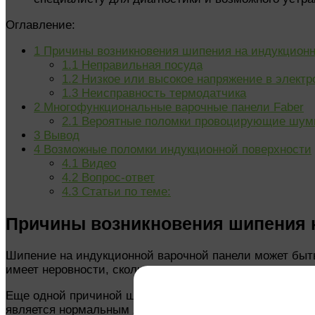
Оглавление:
1
Причины возникновения шипения на индукционн
1.1
Неправильная посуда
1.2
Низкое или высокое напряжение в электр
1.3
Неисправность термодатчика
2
Многофункциональные варочные панели Faber
2.1
Вероятные поломки провоцирующие шу
3
Вывод
4
Возможные поломки индукционной поверхности
4.1
Видео
4.2
Вопрос-ответ
4.3
Статьи по теме:
Причины возникновения шипения 
Шипение на индукционной варочной панели может быт
имеет неровности, сколы или другие повреждения на 
Еще одной причиной шипения на индукционной панел
является нормальным явлением. Однако, если шипение