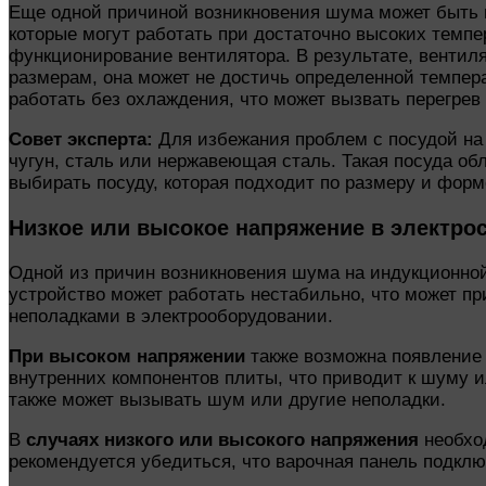
Еще одной причиной возникновения шума может быть 
которые могут работать при достаточно высоких темп
функционирование вентилятора. В результате, вентиля
размерам, она может не достичь определенной темпера
работать без охлаждения, что может вызвать перегрев
Совет эксперта:
Для избежания проблем с посудой на 
чугун, сталь или нержавеющая сталь. Такая посуда о
выбирать посуду, которая подходит по размеру и фор
Низкое или высокое напряжение в электро
Одной из причин возникновения шума на индукционной
устройство может работать нестабильно, что может п
неполадками в электрооборудовании.
При высоком напряжении
также возможна появление
внутренних компонентов плиты, что приводит к шуму и
также может вызывать шум или другие неполадки.
В
случаях низкого или высокого напряжения
необход
рекомендуется убедиться, что варочная панель подкл