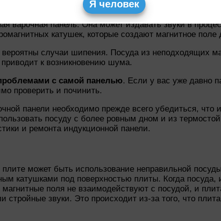
Я человек
я варочная панель. Она может издавать звуки в проце
ромагнитных катушек, которые создают магнитное поле 
 вероятны случаи шипения. Посуда из неподходящих м
 приводит к возникновению шума.
проблемами с самой панелью
. Если у вас уже давно 
имо проверить и починить.
ной панели необходимо прежде всего убедиться, что и
ользовать посуду с более ровным дном и из термостой
стики и ремонта индукционной панели.
 плите может быть использование неправильной посуды
ым катушками под поверхностью плиты. Когда посуда, и
магнитные поля не взаимодействуют с посудой, и плита
ли стройные звуки. Это происходит из-за того, что плит