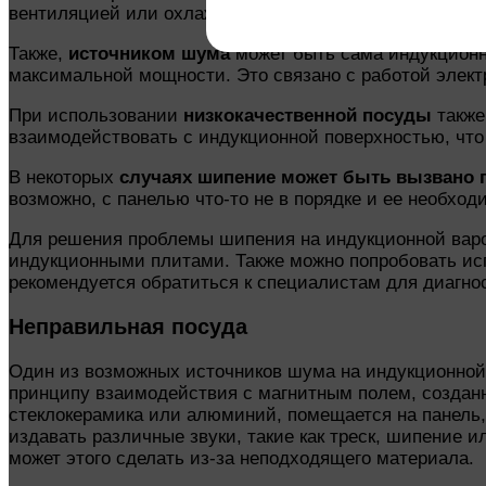
вентиляцией или охлаждением панели.
Также,
источником шума
может быть сама индукционна
максимальной мощности. Это связано с работой элект
При использовании
низкокачественной посуды
также
взаимодействовать с индукционной поверхностью, что
В некоторых
случаях шипение может быть вызвано 
возможно, с панелью что-то не в порядке и ее необход
Для решения проблемы шипения на индукционной вароч
индукционными плитами. Также можно попробовать исп
рекомендуется обратиться к специалистам для диагно
Неправильная посуда
Один из возможных источников шума на индукционной
принципу взаимодействия с магнитным полем, созданн
стеклокерамика или алюминий, помещается на панель, 
издавать различные звуки, такие как треск, шипение и
может этого сделать из-за неподходящего материала.