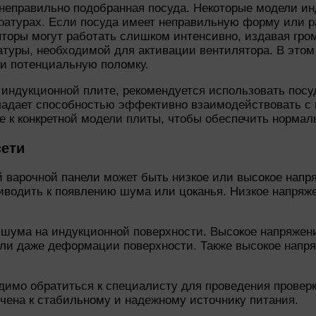
неправильно подобранная посуда. Некоторые модели и
ературах. Если посуда имеет неправильную форму или р
торы могут работать слишком интенсивно, издавая гром
туры, необходимой для активации вентилятора. В этом 
 и потенциальную поломку.
индукционной плите, рекомендуется использовать посуд
бладает способностью эффективно взаимодействовать с
ме к конкретной модели плиты, чтобы обеспечить норма
сети
 варочной панели может быть низкое или высокое напр
риводить к появлению шума или цоканья. Низкое напряж
 шума на индукционной поверхности. Высокое напряже
ли даже деформации поверхности. Также высокое напряж
имо обратиться к специалисту для проведения проверк
ючена к стабильному и надежному источнику питания.