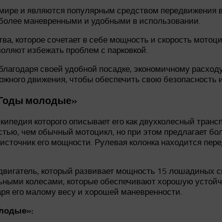
мире и являются популярным средством передвижения в
х более маневренными и удобными в использовании.
а, которое сочетает в себе мощность и скорость мотоци
оляют избежать проблем с парковкой.
лагодаря своей удобной посадке, экономичному расходу 
ожного движения, чтобы обеспечить свою безопасность 
«Годы молодые»
педия которого описывает его как двухколесный трансп
тью, чем обычный мотоцикл, но при этом предлагает бо
источник его мощности. Рулевая колонка находится пере
игатель, который развивает мощность 15 лошадиных сил
ьными колесами, которые обеспечивают хорошую устойчи
ря его малому весу и хорошей маневренности.
олодые»: