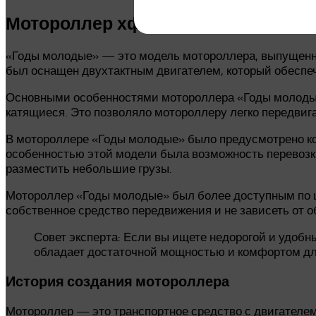
Мотороллер хф «Годы молодые» 19
«Годы молодые» — это модель мотороллера, выпущенная
был оснащен двухтактным двигателем, который обеспе
Основными особенностями мотороллера «Годы молодые»
катящиеся. Это позволяло мотороллеру легко передвига
В мотороллере «Годы молодые» было предусмотрено ко
особенностью этой модели была возможность перевозки
разместить небольшие грузы.
Мотороллер «Годы молодые» был более доступным по ц
собственное средство передвижения и не зависеть от о
Совет эксперта: Если вы ищете недорогой и удоб
обладает достаточной мощностью и комфортом дл
История создания мотороллера
Мотороллер — это транспортное средство с двигателем,