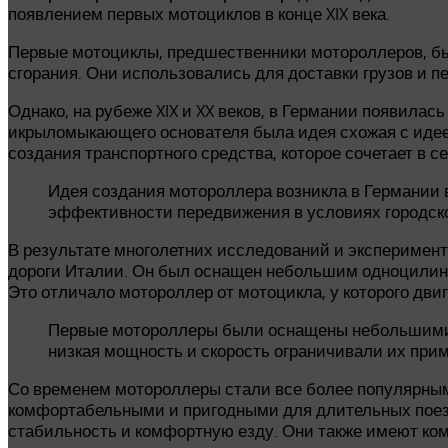
появлением первых мотоциклов в конце XIX века.
Первые мотоциклы, предшественники мотороллеров, 
сгорания. Они использовались для доставки грузов и п
Однако, на рубеже XIX и XX веков, в Германии появилас
икрыломыкающего основателя была идея схожая с идеей
создания транспортного средства, которое сочетает в с
Идея создания мотороллера возникла в Германии в
эффективности передвижения в условиях городск
В результате многолетних исследований и эксперимент
дороги Италии. Он был оснащен небольшим одноцилинд
Это отличало мотороллер от мотоцикла, у которого дви
Первые мотороллеры были оснащены небольшими 
низкая мощность и скорость ограничивали их прим
Со временем мотороллеры стали все более популярным
комфортабельными и пригодными для длительных поез
стабильность и комфортную езду. Они также имеют к