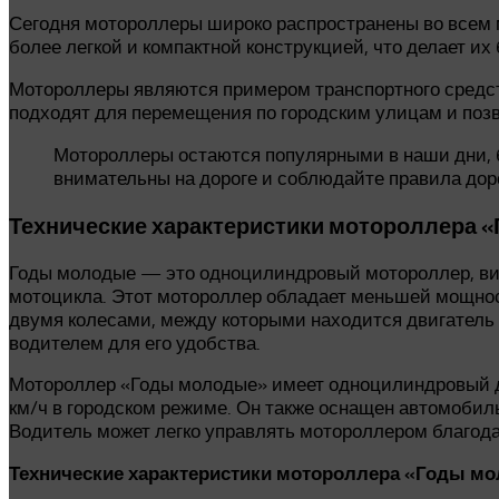
Сегодня мотороллеры широко распространены во всем 
более легкой и компактной конструкцией, что делает и
Мотороллеры являются примером транспортного средств
подходят для перемещения по городским улицам и позв
Мотороллеры остаются популярными в наши дни, б
внимательны на дороге и соблюдайте правила дор
Технические характеристики мотороллера 
Годы молодые — это одноцилиндровый мотороллер, вики
мотоцикла. Этот мотороллер обладает меньшей мощнос
двумя колесами, между которыми находится двигатель 
водителем для его удобства.
Мотороллер «Годы молодые» имеет одноцилиндровый дв
км/ч в городском режиме. Он также оснащен автомобил
Водитель может легко управлять мотороллером благода
Технические характеристики мотороллера «Годы м