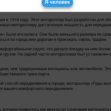
Я человек
58 год
 в 1958 году. Этот мотороллер был разработан для об
чивал мотороллеру достаточную мощность для передвиж
 были его колеса. Они были меньшего размера по сравн
ться по городским дорогам и проезжать сквозь трафик.
мфортабельное седло, что делало поездку на нем более
 грузов. На задней части мотороллера был установлен 
ене, чем традиционные мотоциклы или автомобили. Это
бщественного транспорта.
ный способ передвижения в городе, мотороллер «Годы м
я вашего комфортного передвижения.
 которое появилось как результат сочетания мотоцикла 