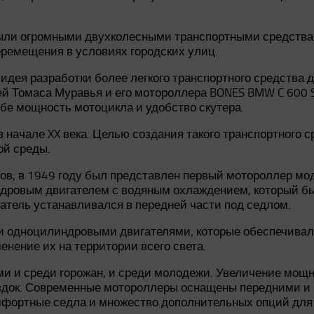
были огромными двухколесными транспортными средств
еремещения в условиях городских улиц.
ь идея разработки более легкого транспортного средства
 Томаса Муравья и его мотороллера BONES BMW C 600 Sp
ебе мощность мотоцикла и удобство скутера.
 начале XX века. Целью создания такого транспортного 
ой среды.
ов, в 1949 году был представлен первый мотороллер мо
ровым двигателем с водяным охлаждением, который был 
гатель устанавливался в передней части под седлом.
одноцилиндровыми двигателями, которые обеспечивали
енение их на территории всего света.
и и среди горожан, и среди молодежи. Увеличение мощн
док. Современные мотороллеры оснащены передними и з
омфортные седла и множество дополнительных опций дл