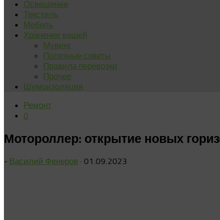
Освещение
Текстиль
Мебель
Хранение вещей
Мувинг
Полезные советы
Правила перевозки
Прочее
Шумоизоляция
Ремонт
0
Мотороллер: открытие новых гори
-
Василий Фенеров
·
01.09.2023