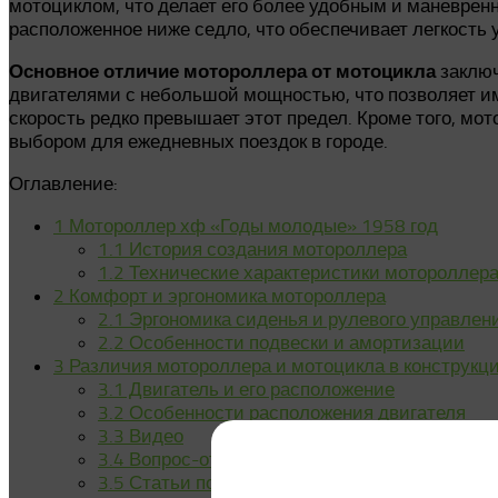
мотоциклом, что делает его более удобным и маневренн
расположенное ниже седло, что обеспечивает легкость
Основное отличие мотороллера от мотоцикла
заключ
двигателями с небольшой мощностью, что позволяет им
скорость редко превышает этот предел. Кроме того, м
выбором для ежедневных поездок в городе.
Оглавление:
1
Мотороллер хф «Годы молодые» 1958 год
1.1
История создания мотороллера
1.2
Технические характеристики мотороллер
2
Комфорт и эргономика мотороллера
2.1
Эргономика сиденья и рулевого управлен
2.2
Особенности подвески и амортизации
3
Различия мотороллера и мотоцикла в конструкц
3.1
Двигатель и его расположение
3.2
Особенности расположения двигателя
3.3
Видео
3.4
Вопрос-ответ
3.5
Статьи по теме: