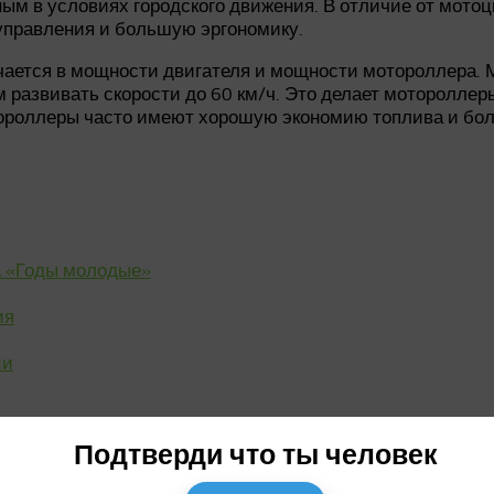
ым в условиях городского движения. В отличие от мотоц
 управления и большую эргономику.
ается в мощности двигателя и мощности мотороллера
 развивать скорости до 60 км/ч. Это делает мотороллер
отороллеры часто имеют хорошую экономию топлива и бо
а «Годы молодые»
ия
ии
Подтверди что ты человек