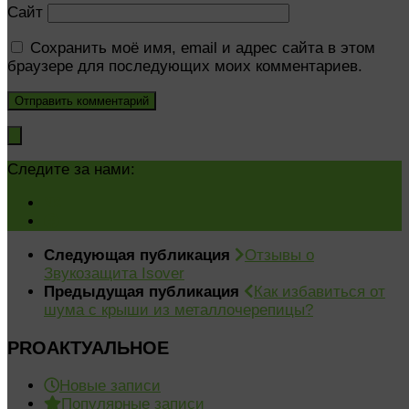
Сайт
Сохранить моё имя, email и адрес сайта в этом
браузере для последующих моих комментариев.
Следите за нами:
Следующая публикация
Отзывы о
Звукозащита Isover
Предыдущая публикация
Как избавиться от
шума с крыши из металлочерепицы?
PROАКТУАЛЬНОЕ
Новые записи
Популярные записи