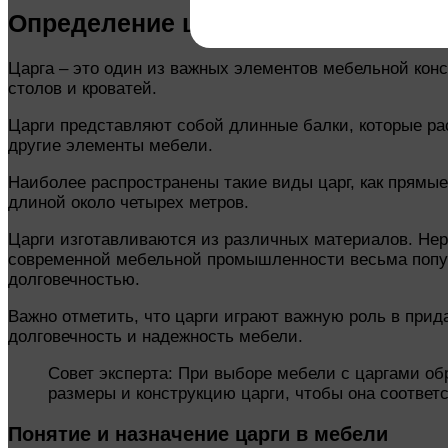
Определение царги в мебели
Царга – это один из важных элементов мебельной конс
столов и кроватей.
Царги представляют собой длинные балки, которые ра
другие элементы мебели.
Наиболее распространены такие виды царг, как прямые
длиной около четырех метров.
Царги изготавливаются из различных материалов. Нере
современной мебельной промышленности весьма попул
долговечностью.
Важно отметить, что царги играют важную роль в при
долговечность и надежность мебели.
Совет эксперта: При выборе мебели с царгами об
размеры и конструкцию царги, чтобы она соответ
Понятие и назначение царги в мебели