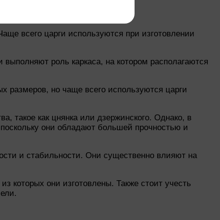
 Чаще всего царги используются при изготовлении
 выполняют роль каркаса, на котором располагаются
ых размеров, но чаще всего используются царги
а, такое как цнянка или дзержинского. Однако, в
 поскольку они обладают большей прочностью и
ности и стабильности. Они существенно влияют на
из которых они изготовлены. Также стоит учесть
ели.