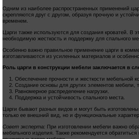
Одним из наиболее распространенных применений царг
скрепляются друг с другом, образуя прочную и устой
временем.
Царги также используются для создания кроватей. В э
необходимую жесткость и поддержку для спального ме
Особенно важно правильное применение царги в коммер
изготавливаются из усиленных материалов и особенн
Роль царги в конструкции мебели заключается в с
Обеспечение прочности и жесткости мебельной к
Создание основы для других элементов мебели, т
Равномерное распределение нагрузки.
Поддержка и устойчивость спального места.
Царги бывают разных видов и могут быть изготовлены 
только ее внешний вид, но и функциональные характе
Совет эксперта:
При изготовлении мебели важно обрат
мебельного изделия. Также рекомендуется обратитьс