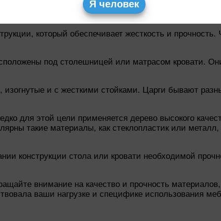
Я человек
трукции, который обеспечивает жесткость и прочность.
сположены под столешницей или матрасом кровати. Они
, изогнутые и с жесткими стойками. Царги бывают разн
дко для этой цели применяется дерево высокого качеств
ярны такие материалы, как стеклопластик или металл,
дании конструкции стола или кровати необходимой проч
ращайте внимание на качество и прочность материалов, 
ствовала ваши нагрузке и специфике использования меб