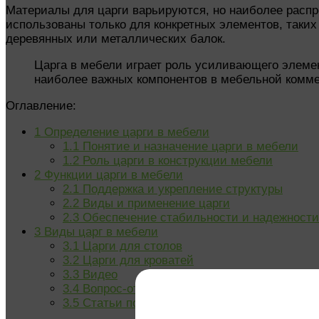
Материалы для царги варьируются, но наиболее распр
использованы только для конкретных элементов, таких
деревянных или металлических балок.
Царга в мебели играет роль усиливающего элеме
наиболее важных компонентов в мебельной комме
Оглавление:
1
Определение царги в мебели
1.1
Понятие и назначение царги в мебели
1.2
Роль царги в конструкции мебели
2
Функции царги в мебели
2.1
Поддержка и укрепление структуры
2.2
Виды и применение царги
2.3
Обеспечение стабильности и надежности
3
Виды царг в мебели
3.1
Царги для столов
3.2
Царги для кроватей
3.3
Видео
3.4
Вопрос-ответ
3.5
Статьи по теме: