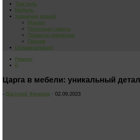
Текстиль
Мебель
Хранение вещей
Мувинг
Полезные советы
Правила перевозки
Прочее
Шумоизоляция
Ремонт
0
Царга в мебели: уникальный дета
-
Василий Фенеров
·
02.09.2023