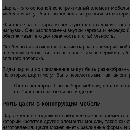
Царга – это основной конструктивный элемент мебельн
мебели и могут быть выполнены из различных материал
Наиболее часто царги используются в столах и столе
нагрузки. Они расположены внутри каркаса и нередко 
обеспечивает его долговечность и стабильность.
Особенно важно использование царги в коммерческой 
изделиям жесткости, что позволяет им выдерживать бо
спящего человека.
Виды царги и их применение могут быть разнообразным
Некоторые царги могут быть незаметными, так как они 
Совет эксперта:
При выборе мебели, обратите вни
стабильность мебельного изделия.
Роль царги в конструкции мебели
Царга является одним из наиболее важных элементов м
который крепятся другие элементы мебели, такие как 
изготовления, царга может иметь различные формы и 