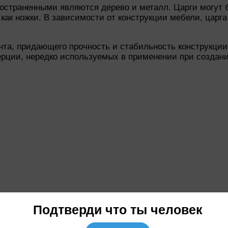
остраненными являются дерево и металл. Царги могут 
 как ножки. В зависимости от конструкции мебели, царг
нта, придающего прочность и стабильность конструкции
рции, нередко используемых в применении при создани
Подтверди что ты человек