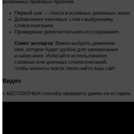
возможных правовых проблем.
Первый шаг — поиск в основных доменных зонах.
Добавление ключевых слов к выбранному
словосочетанию.
Проведение дополнительного исследования.
Важно выбрать доменное
Совет эксперта:
имя, которое будет удобно для запоминания
и написания. Избегайте использования
сложных или длинных словосочетаний,
чтобы клиенты могли легко найти ваш сайт.
Видео
4 БЕСПЛАТНЫХ способа проверить домен на историю