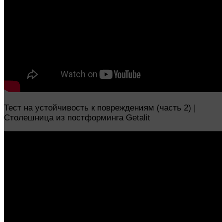
Тест на устойчивость к повреждениям (часть 2) |
Столешница из постформинга Getalit