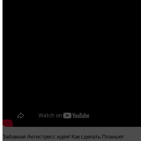
Забавная Антистресс идея! Как сделать Планшет