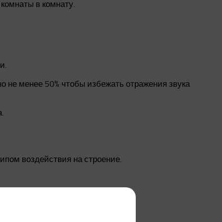
 комнаты в комнату.
и.
но не менее 50% чтобы избежать отражения звука
.
типом воздействия на строение.
вуки коммуникаций), дождь, ветер.
ние мебели.