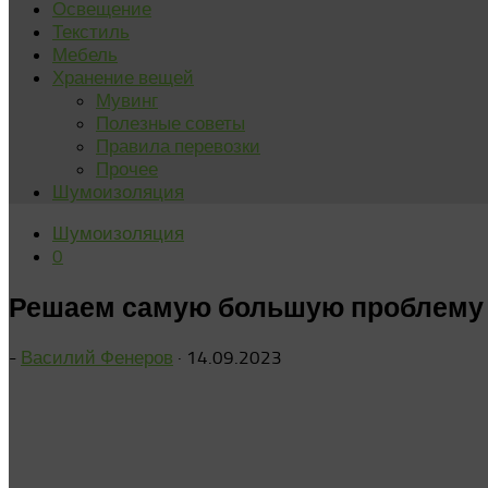
Освещение
Текстиль
Мебель
Хранение вещей
Мувинг
Полезные советы
Правила перевозки
Прочее
Шумоизоляция
Шумоизоляция
0
Решаем самую большую проблему к
-
Василий Фенеров
·
14.09.2023