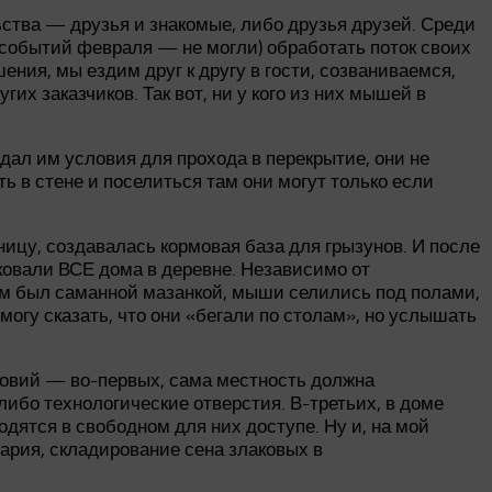
ства — друзья и знакомые, либо друзья друзей. Среди
х событий февраля — не могли) обработать поток своих
ения, мы ездим друг к другу в гости, созваниваемся,
их заказчиков. Так вот, ни у кого из них мышей в
дал им условия для прохода в перекрытие, они не
ь в стене и поселиться там они могут только если
ницу, создавалась кормовая база для грызунов. И после
ковали ВСЕ дома в деревне. Независимо от
ом был саманной мазанкой, мыши селились под полами,
могу сказать, что они «бегали по столам», но услышать
словий — во-первых, сама местность должна
ибо технологические отверстия. В-третьих, в доме
дятся в свободном для них доступе. Ну и, на мой
ария, складирование сена злаковых в