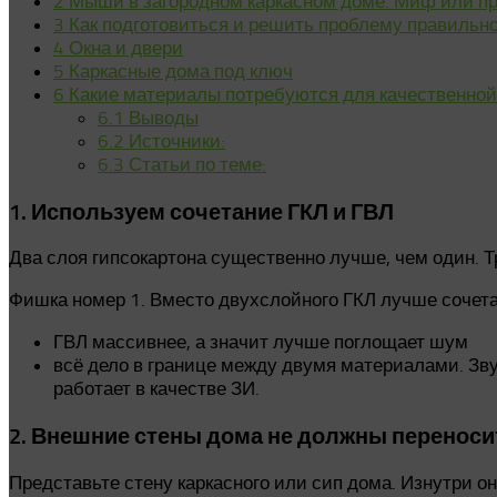
2
Мыши в загородном каркасном доме. Миф или прав
3
Как подготовиться и решить проблему правильн
4
Окна и двери
5
Каркасные дома под ключ
6
Какие материалы потребуются для качественной
6.1
Выводы
6.2
Источники:
6.3
Статьи по теме:
1. Используем сочетание ГКЛ и ГВЛ
Два слоя гипсокартона существенно лучше, чем один. 
Фишка номер 1. Вместо двухслойного ГКЛ лучше сочета
ГВЛ массивнее, а значит лучше поглощает шум
всё дело в границе между двумя материалами. Зву
работает в качестве ЗИ.
2. Внешние стены дома не должны переносит
Представьте стену каркасного или сип дома. Изнутри