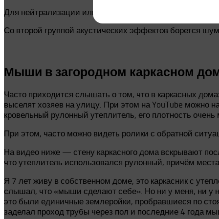
Для нейтрализации или снижения воздействия звуков 
Со второй группой акустических эффектов борется шу
Мыши в загородном каркасном доме.
Часто приходится слышать о том, что в каркасных дома
выселят хозяев на улицу. При этом на YouTube можно н
кровельный рулонный утеплитель, его плотность очень
При этом, часто можно видеть ролики с обратной ситуац
На видео ниже — стену каркасного дома вскрывают после
что утеплитель использовался рулонный, причём места
Я 7 лет живу в собственном доме, это каркасник с утеп
слышал, что «мыши сделают себе». Но ни у меня, ни у 
это были единичные землеройки, пробравшиеся по стояк
заделал проход трубы через пол и последние 4 года мы