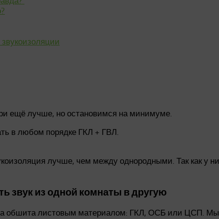
да?⁠ ⁠
о?
 звукоизоляции
Три ещё лучше, но остановимся на минимуме.
ть в любом порядке ГКЛ + ГВЛ.
коизоляция лучше, чем между однородными. Так как у ни
ь звук из одной комнаты в другую
 она обшита листовым материалом: ГКЛ, ОСБ или ЦСП. М