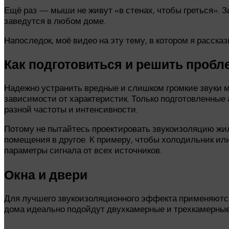
Ещё раз — мыши не живут «в стенах, чтобы греться». З
заведутся в любом доме.
Напоследок, моё видео на эту тему, в котором я расс
Как подготовиться и решить пробл
Надежно устранить вредные и слишком громкие звуки мо
зависимости от характеристик. Только подготовленные 
разной частоты и интенсивности.
Потому не пытайтесь проектировать звукоизоляцию жили
помещения в другое. К примеру, чтобы холодильник ил
параметры сигнала от всех источников.
Окна и двери
Для лучшего звукоизоляционного эффекта применяются 
дома идеально подойдут двухкамерные и трехкамерные 