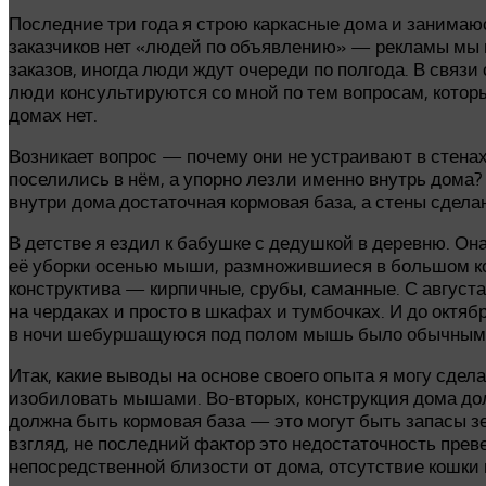
Последние три года я строю каркасные дома и занимаю
заказчиков нет «людей по объявлению» — рекламы мы не
заказов, иногда люди ждут очереди по полгода. В связи
люди консультируются со мной по тем вопросам, которые
домах нет.
Возникает вопрос — почему они не устраивают в стенах
поселились в нём, а упорно лезли именно внутрь дома?
внутри дома достаточная кормовая база, а стены сдела
В детстве я ездил к бабушке с дедушкой в деревню. Она
её уборки осенью мыши, размножившиеся в большом кол
конструктива — кирпичные, срубы, саманные. С август
на чердаках и просто в шкафах и тумбочках. И до октя
в ночи шебуршащуюся под полом мышь было обычным д
Итак, какие выводы на основе своего опыта я могу сд
изобиловать мышами. Во-вторых, конструкция дома дол
должна быть кормовая база — это могут быть запасы зе
взгляд, не последний фактор это недостаточность пр
непосредственной близости от дома, отсутствие кошки 