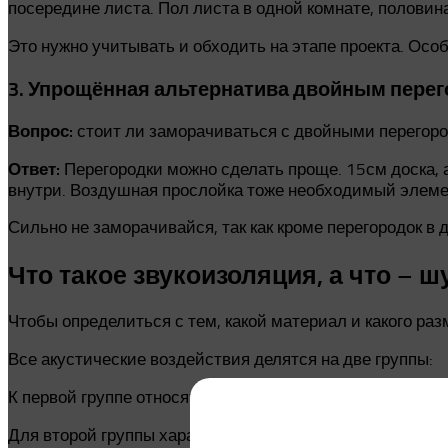
посередине листа. Пол листа в одной комнате, половина
Это нужно учитывать и обходить на этапе проекта. Ос
3. Упрощённая альтернатива двойным пере
Вопрос:
стоит ли заморачиваться с двойными перегоро
Ответ:
Перегородки можно сделать проще. 15см доска, 
внутри. Воздушная прослойка тоже необходимый элеме
Сильно не заморачивайся, так как кроме перегородок в
Что такое звукоизоляция, а что – 
Чтобы определиться с тем, какой материал и какого ра
Все акустические воздействия делятся на две группы:
К первой группе относятся звуки проезжающего транспор
Для второй группы характерны специфические звуки: св