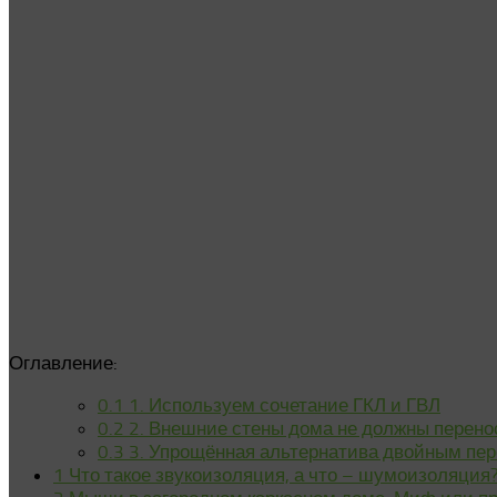
Оглавление:
0.1
1. Используем сочетание ГКЛ и ГВЛ
0.2
2. Внешние стены дома не должны перенос
0.3
3. Упрощённая альтернатива двойным пер
1
Что такое звукоизоляция, а что – шумоизоляция