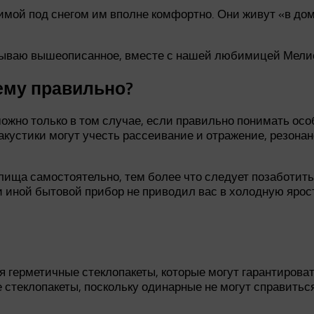
имой под снегом им вполне комфортно. Они живут «в доме
казываю вышеописанное, вместе с нашей любимицей Мели
ему правильно?
жно только в том случае, если правильно понимать особ
акустики могут учесть рассеивание и отражение, резона
ща самостоятельно, тем более что следует позаботиться
и иной бытовой прибор не приводил вас в холодную ярос
герметичные стеклопакеты, которые могут гарантироват
стеклопакеты, поскольку одинарные не могут справитьс