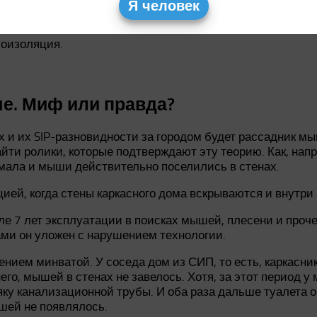
Я человек
первой группы применяются меры звукоизоляции.
моизоляция.
 Миф или правда?⁠ ⁠
х и их SIP-разновидности за городом будет рассадник мы
айти ролики, которые подтверждают эту теорию. Как, нап
 мала и мыши действительно поселились в стенах.
ией, когда стены каркасного дома вскрываются и внутри 
 7 лет эксплуатации в поисках мышей, плесени и прочего
ми он уложен с нарушением технологии.
лением минватой. У соседа дом из СИП, то есть, каркасни
него, мышей в стенах не завелось. Хотя, за этот период
у канализационной трубы. И оба раза дальше туалета он
шей не появлялось.