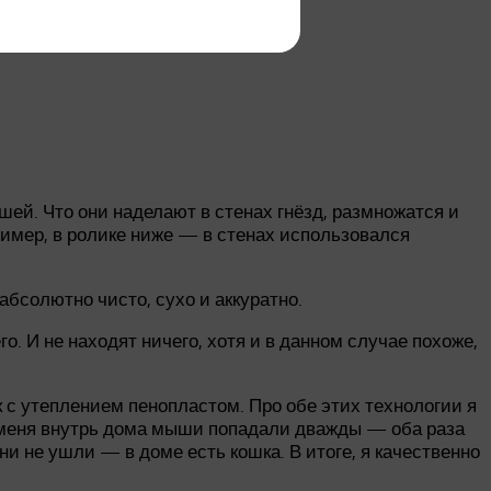
шей. Что они наделают в стенах гнёзд, размножатся и
ример, в ролике ниже — в стенах использовался
абсолютно чисто, сухо и аккуратно.
. И не находят ничего, хотя и в данном случае похоже,
к с утеплением пенопластом. Про обе этих технологии я
 у меня внутрь дома мыши попадали дважды — оба раза
и не ушли — в доме есть кошка. В итоге, я качественно