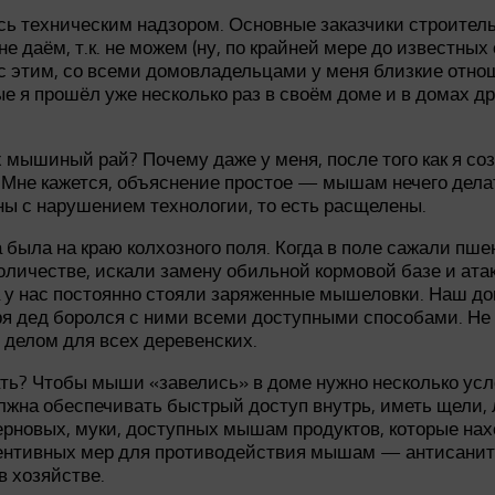
сь техническим надзором. Основные заказчики строитель
 даём, т.к. не можем (ну, по крайней мере до известны
 с этим, со всеми домовладельцами у меня близкие отнош
 я прошёл уже несколько раз в своём доме и в домах друг
 мышиный рай? Почему даже у меня, после того как я соз
 Мне кажется, объяснение простое — мышам нечего делат
ны с нарушением технологии, то есть расщелены.
 была на краю колхозного поля. Когда в поле сажали пше
ичестве, искали замену обильной кормовой базе и ата
а у нас постоянно стояли заряженные мышеловки. Наш д
бря дед боролся с ними всеми доступными способами. Не 
елом для всех деревенских.
елать? Чтобы мыши «завелись» в доме нужно несколько у
жна обеспечивать быстрый доступ внутрь, иметь щели, л
рновых, муки, доступных мышам продуктов, которые нахо
евентивных мер для противодействия мышам — антисанит
в хозяйстве.