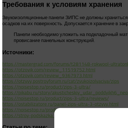
Требования к условиям хранения
Звукоизоляционные панели ЗИПС не должны храниться
осадков на их поверхность. Допускается хранение в з
Панели необходимо уложить на подкладочный мате
провисание панельных конструкций.
Источники:
https://mastergrad.com/forums/t281148-rokwool-ultratonkiy-
https://otzovik.com/review_11519752.html
https://otzovik.com/review_9367973.html
https://otzyvy.postroyforum.ru/cat/zvukoizolyaciya/zips
https://noisestop.ru/product/zips-3-ultra/
https://pikabu.ru/story/akusticheskiy_udar_poddyikh6_n
https://noisestop.ru/product/zips-3-ultra/reviews/
https://ostabilizatore.ru/panel-zips-ultra-3-otzyvy.html
https://noisestop.ru/product/zips-z4-1200h600h42-5mm
https://stroy-podskazka.ru/zvukoizolyaciya-i-shumoizolyaciya
Статьи по теме: