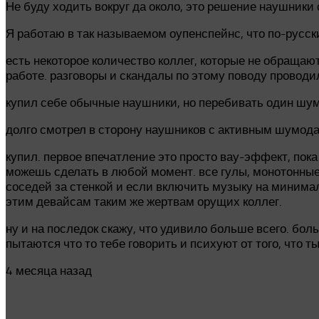
Не буду ходить вокруг да около, это решение наушники
Я работаю в так называемом оупенспейнс, что по-русс
есть некоторое количество коллег, которые не обращают
работе. разговоры и скандалы по этому поводу проводи
купил себе обычные наушники, но перебивать один шум д
долго смотрел в сторону наушников с активным шумодав
купил. первое впечатление это просто вау-эффект, пока
можешь сделать в любой момент. все гулы, монотонные 
соседей за стенкой и если включить музыку на минимал
этим девайсам таким же жертвам орущих коллег.
ну и на последок скажу, что удивило больше всего. бол
пытаются что то тебе говорить и психуют от того, что т
4 месяца назад