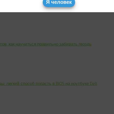
Я человек
тов, как научиться правильно забивать гвоздь
: легкий способ попасть в BIOS на ноутбуке Dell