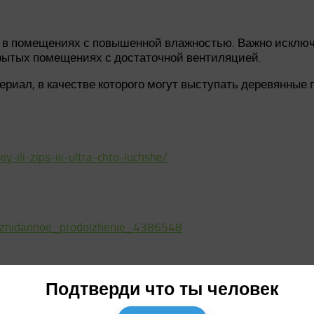
 в помещениях с повышенной влажностью. Важно исключ
акрытых помещениях с достаточной вентиляцией.
риал, в качестве которого могут выступать деревянные 
ili-zips-iii-ultra-chto-luchshe/
eozhidannoe_prodolzhenie_4386548
-0-72m2-sht/reviews/
/zips-iii-ultra/
Подтверди что ты человек