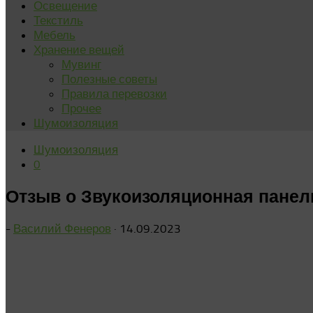
Освещение
Текстиль
Мебель
Хранение вещей
Мувинг
Полезные советы
Правила перевозки
Прочее
Шумоизоляция
Шумоизоляция
0
Отзыв о Звукоизоляционная панель
-
Василий Фенеров
·
14.09.2023