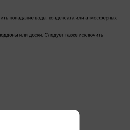
ить попадание воды, конденсата или атмосферных
поддоны или доски. Следует также исключить