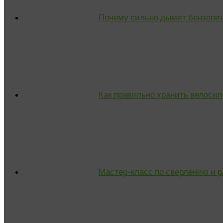
Почему сильно дымит бензопил
Как правильно хранить велосип
Мастер-класс по сверлению и р