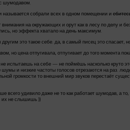
 с шумодавом.
ки называется собрали всех в одном помещении и
ебитес
 внимания на окружающих и орут как в лесу по делу и бе
лись, но эффекта хватало на день максимум.
ругим это такое себе. да, в самый писец это спасает, н
ом, но цена отпугивала, отпугивает до того момента пок
 не испытаешь на себе — не поймёшь насколько круто это
шумы и низкие частоты голосов отрезаются на раз. люде
ьной громкости то внешний мир звуков перестаёт сущест
ьше всего удивило даже не то как работает шумодав, а то
ы их не слышишь ))