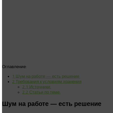
Оглавление:
1
Шум на работе — есть решение⁠ ⁠
2
Требования к условиям хранения
2.1
Источники:
2.2
Статьи по теме:
Шум на работе — есть решение⁠ ⁠