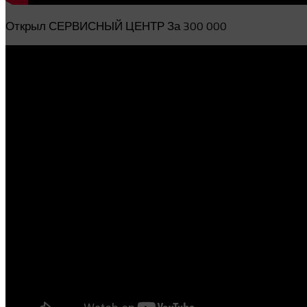
Открыл СЕРВИСНЫЙ ЦЕНТР За 300 000