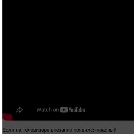
Если на телевизоре внезапно появился красный