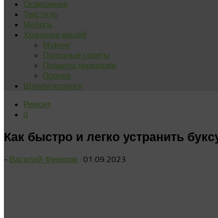
Освещение
Текстиль
Мебель
Хранение вещей
Мувинг
Полезные советы
Правила перевозки
Прочее
Шумоизоляция
Ремонт
0
Как быстро и легко устранить бук
-
Василий Фенеров
·
01.09.2023