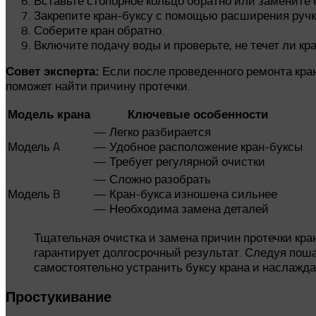
Вставьте стопорное кольцо обратно или замените е
Закрепите кран-буксу с помощью расширения ручк
Соберите кран обратно.
Включите подачу воды и проверьте, не течет ли кра
Если после проведенного ремонта кран
Совет эксперта:
поможет найти причину протечки.
Модель крана
Ключевые особенности
— Легко разбирается
Модель A
— Удобное расположение кран-буксы
— Требует регулярной очистки
— Сложно разобрать
Модель B
— Кран-букса изношена сильнее
— Необходима замена деталей
Тщательная очистка и замена причин протечки кран
гарантирует долгосрочный результат. Следуя пош
самостоятельно устранить буксу крана и наслажд
Простукивание