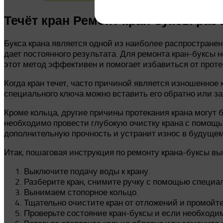
Течёт кран Ремонт кран-буксы раз
Букса крана является одной из наиболее распространенн
дает постоянного результата. Для ремонта кран-буксы 
этот метод эффективен и помогает избавиться от проте
Когда кран течет, часто причиной является изношенное
специального ключа можно вставить его обратно или за
Кроме кольца, другие причины протекания крана могут 
необходимо провести глубокую очистку крана с помощь
дополнительную прочность и устранит износ в будущем
Итак, пошаговая инструкция по ремонту крана-буксы 
Выключите подачу воды к крану.
Разберите кран, снимите ручку с помощью специал
Вынимаем стопорное кольцо.
Тщательно очистите кран от отложений и промойте
Проверьте состояние кран-буксы и если необходим