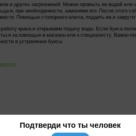
кипи и других загрязнений. Можно промыть ее водой или
ьца и, при необходимости, заменяем его. После этого с
месте. Помощью стопорного ключа, поддеть ее и закрутит
 работу крана и открываем подачу воды. Если букса пол
ться за помощью в магазин или к специалисту. Важно по
ности в устранении буксы.
оверено
Подтверди что ты человек