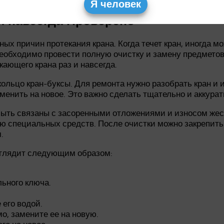
Я человек
 и навсегда Проверено
ых причин протекания крана. Когда течет кран, иногда мо
необходимо провести полную очистку и замену предметов
кающего крана раз и навсегда.
 кольцо кран-буксы. Для ремонта нужно разобрать кран и
менить на новое. Это важно сделать тщательно и аккура
быть связаны с засоренными отложениями и износом жест
ю специальных средств. После очистки можно закрепить
.
выглядит следующим образом:
ьного ключа.
 его водой.
о, замените ее на новую.