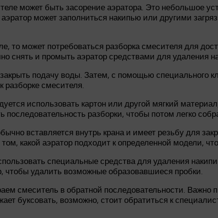
теле может быть засорение аэратора. Это небольшое уст
о аэратор может заполниться накипью или другими загря
е, то может потребоваться разборка смесителя для дост
чно снять и промыть аэратор средствами для удаления на
закрыть подачу воды. Затем, с помощью специального кл
к разборке смесителя.
дуется использовать картон или другой мягкий материа
ь последовательность разборки, чтобы потом легко собра
бычно вставляется внутрь крана и имеет резьбу для закр
 том, какой аэратор подходит к определенной модели, чт
спользовать специальные средства для удаления накипи 
р, чтобы удалить возможные образовавшиеся пробки.
раем смеситель в обратной последовательности. Важно п
жает буксовать, возможно, стоит обратиться к специали