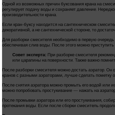
Одной из возможных причин буксования крана на смеси
регулирует подачу воды и сохраняет давление. Нередк
производительности крана.
Если кран-буксу находится на сантехническом смесител
декоративной, а не сантехнической стороне, то достато
Для разборки смесителя необходимо в первую очередь 
обеспечивая слив воды. После этого можно приступить 
При разборке смесителя рекомен
Совет эксперта:
или царапины на поверхности. Также важно помнит
После разборки смесителя можно достать аэратор. Он о
кранов с разными аэраторами, лучше сделать пометку о
После снятия аэратора можно промыть его водой или и
можно попробовать простукивание — нажать на аэрато
После промывки аэратора или его простукивания, соби
протекания воды. Если после сборки смеситель продол