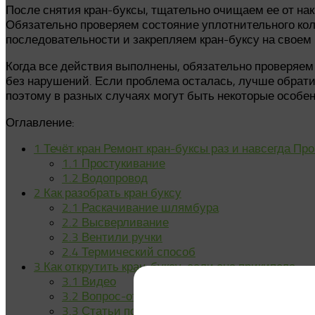
После снятия кран-буксы, тщательно очищаем ее от на
Обязательно проверяем состояние уплотнительного кол
последовательности и закрепляем кран-буксу на своем 
Когда все действия выполнены, обязательно проверяем
без нарушений. Если проблема осталась, лучше обрати
поэтому в разных случаях могут быть некоторые особен
Оглавление:
1
Течёт кран Ремонт кран-буксы раз и навсегда Пр
1.1
Простукивание
1.2
Водопровод
2
Как разобрать кран буксу
2.1
Раскачивание шлямбура
2.2
Высверливание
2.3
Вентили ручки
2.4
Термический способ
3
Как открутить кран-буксу, если она прикипела
3.1
Видео
3.2
Вопрос-ответ
3.3
Статьи по теме: