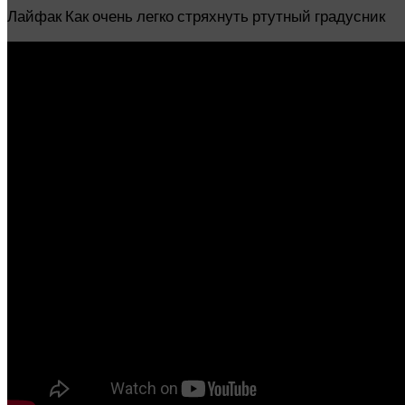
Лайфак Как очень легко стряхнуть ртутный градусник